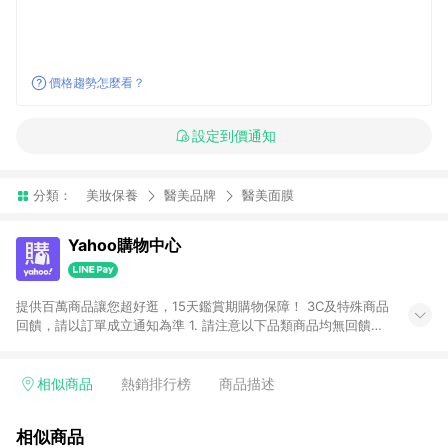
價格趨勢怎麼看？
設定到價通知
分類：
美妝保養
醫美品牌
醫美面膜
Yahoo購物中心
提供百萬商品讓您超好逛，15天鑑賞期購物保障！ 3C及特殊商品
回饋，請以訂單成立通知為準 1. 請注意以下品類商品均無回饋：
-Apple相關商品/手機/票券/儲值金/虛擬點數 -黃金 (金幣 / 金條
/ 金元寶 /立體黃金 / 黃金擺飾 /黃金條塊) [2023/2/10起適用] -
電玩/遊戲/相機/單眼/鏡頭/拍立得 [2024/6/1起適用] -內接硬
相似商品
熱銷排行榜
商品描述
碟、外接硬碟、主機板/顯示卡[2026/5/18起適用] 2. 以下訂單將
不符合導購資格，亦不得使用點數紅包： - 點擊Yahoo奇摩APP
相似商品
的購回饋活動享Yahoo超贈點回饋者 - 購物中心商店之商品：商