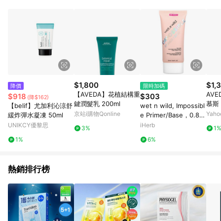
品賣場中有標示「商店」及顯示商店名稱者(指定活動店家除外)
3. 訂單回饋金額將扣除運費/購物金/超贈點/福利金/紅利折抵/折
價券等虛擬貨幣折抵 4. 大宗採購或批發轉賣不具回饋資格： 如
有相關事證認定您為大宗採購、批發轉賣而非最終消費使用者，
相關認定以Yahoo購物中心之認定為準
$1,800
$1,
降價
限時加碼
【AVEDA】花植結構重
AV
$918
$303
(降$162)
鍵潤髮乳 200ml
慕斯 
【belif】尤加利沁涼舒
wet n wild, Impossibl
京站i購物Qonline
Yah
緩炸彈水凝凍 50ml
e Primer/Base，0.84
液量盎司（25 毫升）
UNIKCY優黎思
iHerb
3%
1
1%
6%
熱銷排行榜