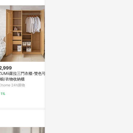
2,999
$1,390
歷史低價
ZUMii蘿拉三門衣櫃-雙色可選
【限量開放】綠葉天使衣物處理
$399
(降$10
櫥/衣物收納櫃
方案
收納職人 超輕
Chome 24h購物
二拾衫TWENTYTHREE
太空铝合金衣架
銀簡約款
Marais 瑪黑家
1%
2%
0.5%