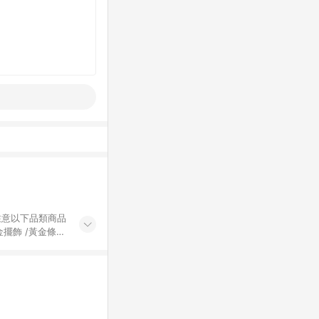
黃金擺飾 /黃金條
的購回饋活動享
除外) 3. 訂
轉賣不具回饋資
認定為準