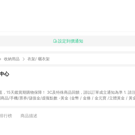
設定到價通知
收納用品
衣架/ 曬衣架
物中心
天鑑賞期購物保障！ 3C及特殊商品回饋，請以訂單成立通知為準 1. 請注意以下品類商品
關商品/手機/票券/儲值金/虛擬點數 -黃金 (金幣 / 金條 / 金元寶 /立體黃金 / 
] 2. 以下訂單將不符合導購資格，亦不得使用點數紅包： - 點擊Yahoo奇摩APP
 - 購物中心商店之商品：商品賣場中有標示「商店」及顯示商店名稱者(指定活動店家
排行榜
商品描述
購物金/超贈點/福利金/紅利折抵/折價券等虛擬貨幣折抵 4. 大宗採購或批發
定您為大宗採購、批發轉賣而非最終消費使用者，相關認定以Yahoo購物中心之