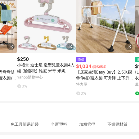
$250
降價
小禮堂 迪士尼 造型兒童衣架4入
$1,034
$
(降$654)
組 (輪廓款) 維尼 米奇 米妮
桿彎彎雙
【居家生活Easy Buy】2.5米摺
(
Yahoo購物中心
置衣架/收
疊伸縮X曬衣架 可升降 上下升降
衣
左右伸縮曬衣架2.5米摺疊伸縮X
架
特力屋
萬
0%
曬衣架
0%
開始 免工具簡易組裝 全新塑料 加粗管徑 不鏽鋼材質