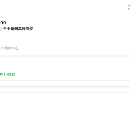
499
可 全不鏽鋼單桿衣架
hoo購物中心
OINTS點數