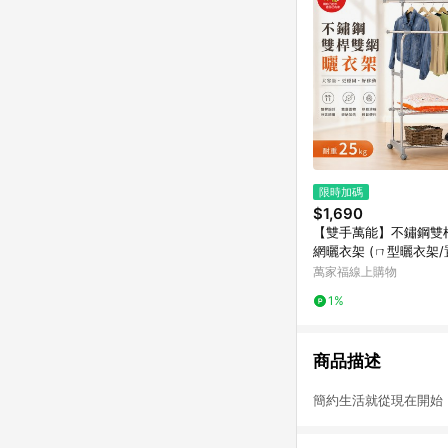
限時加碼
$1,690
【雙手萬能】不鏽鋼雙
網曬衣架 (ㄇ型曬衣架/
納/伸縮/雙桿衣架)
萬家福線上購物
1%
商品描述
簡約生活就從現在