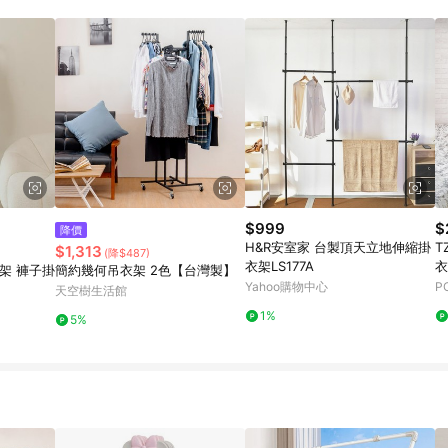
$999
$
降價
H&R安室家 台製頂天立地伸縮掛
T
$1,313
(降$487)
衣架LS177A
衣
衣架 褲子掛
簡約幾何吊衣架 2色【台灣製】
Yahoo購物中心
P
天空樹生活館
1%
5%