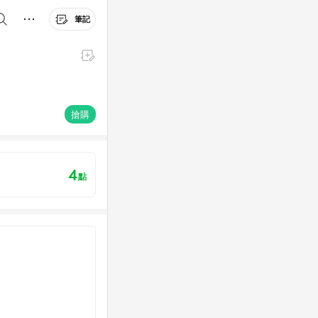
筆記
搶購
4
點