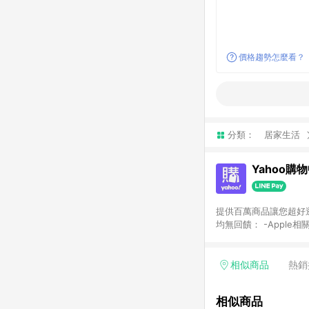
價格趨勢怎麼看？
分類：
居家生活
Yahoo購
提供百萬商品讓您超好逛，15
均無回饋： -Apple相
塊) [2023/2/10起適用] -電玩/遊戲/相機/單眼/鏡頭/拍立得 [2024/6/1起適用] -內接硬碟、外接硬碟、主機板/顯示卡
[2026/5/18起適用
Yahoo超贈點回饋者
相似商品
熱銷
單回饋金額將扣除運費/
格： 如有相關事證認
相似商品