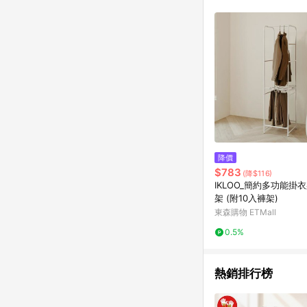
降價
$783
(降$116)
IKLOO_簡約多功能掛
架 (附10入褲架)
東森購物 ETMall
0.5%
熱銷排行榜