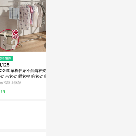
$899
限時加碼
歷史低價
RICHOME海倫單桿伸縮曬衣架I-
1,125
$810
(降$202
R-HA164
LOGIS)單桿伸縮不鏽鋼衣架 掛
晾衣桿陽臺頂
萬家福線上購物
架 吊衣架 曬衣桿 晾衣架 曬衣
桿掛涼曬衣桿
 【HH-1】
衣架
家福線上購物
東森購物 ETMa
1%
1%
0.5%