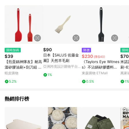
品賣場中有標示「商店」及顯示商店名稱者(指定活動店家除外)
3. 訂單回饋金額將扣除運費/購物金/超贈點/福利金/紅利折抵/折
價券等虛擬貨幣折抵 4. 大宗採購或批發轉賣不具回饋資格： 如
有相關事證認定您為大宗採購、批發轉賣而非最終消費使用者，
相關認定以Yahoo購物中心之認定為準
$90
限時加碼
降價
限時
日本【SALUS 佐藤金
$39
$230
$70
(降$40)
屬】天然羊毛刷
【煎蛋鍋神隊友】耐高
《Taylors Eye Witnes
米諾
亞洲跨境設計購物平台
溫矽膠油刷+刮刀組 不
s》不沾鍋矽膠醬料刷
刷-6
Pinkoi
傷鍋塗層 刷油神器 翻
(墨灰21cm)
蝦皮購物
東森購物 ETMall
萬家
1%
蛋/脫模專用 買鍋必備
5.2%
0.5%
1
配件 早餐鍋好幫手
熱銷排行榜