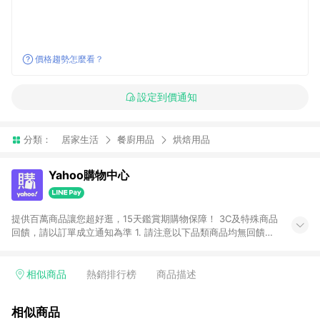
價格趨勢怎麼看？
設定到價通知
分類：
居家生活
餐廚用品
烘焙用品
Yahoo購物中心
提供百萬商品讓您超好逛，15天鑑賞期購物保障！ 3C及特殊商品
回饋，請以訂單成立通知為準 1. 請注意以下品類商品均無回饋：
-Apple相關商品/手機/票券/儲值金/虛擬點數 -黃金 (金幣 / 金條
/ 金元寶 /立體黃金 / 黃金擺飾 /黃金條塊) [2023/2/10起適用] -
電玩/遊戲/相機/單眼/鏡頭/拍立得 [2024/6/1起適用] -內接硬
相似商品
熱銷排行榜
商品描述
碟、外接硬碟、主機板/顯示卡[2026/5/18起適用] 2. 以下訂單將
不符合導購資格，亦不得使用點數紅包： - 點擊Yahoo奇摩APP
相似商品
的購回饋活動享Yahoo超贈點回饋者 - 購物中心商店之商品：商