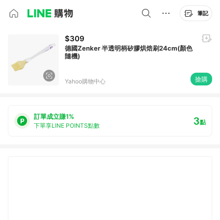
筆記
$309
德國Zenker 半透明柄矽膠烘焙刷24cm(顏色
隨機)
搶購
Yahoo購物中心
訂單成立賺1%
3
點
下單享LINE POINTS點數