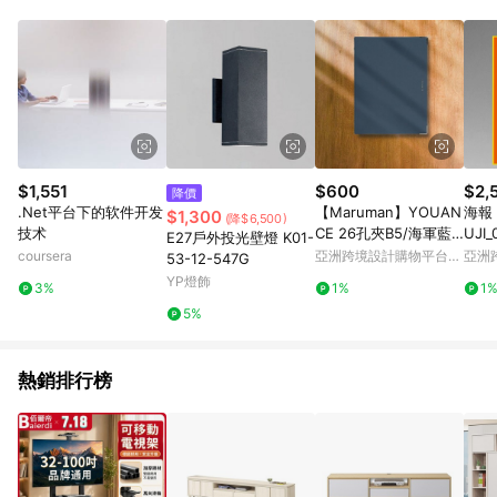
品賣場中有標示「商店」及顯示商店名稱者(指定活動店家除外)
3. 訂單回饋金額將扣除運費/購物金/超贈點/福利金/紅利折抵/折
價券等虛擬貨幣折抵 4. 大宗採購或批發轉賣不具回饋資格： 如
有相關事證認定您為大宗採購、批發轉賣而非最終消費使用者，
相關認定以Yahoo購物中心之認定為準
$1,551
$600
$2,
降價
.Net平台下的软件开发
【Maruman】YOUAN
海報 
$1,300
(降$6,500)
技术
CE 26孔夾B5/海軍藍
UJI_
E27戶外投光壁燈 K01-
(原廠正貨)
coursera
亞洲跨境設計購物平台
亞洲
53-12-547G
Pinkoi
Pinko
YP燈飾
3%
1%
1
5%
熱銷排行榜