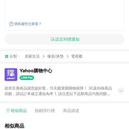
價格趨勢怎麼看？
設定到價通知
分類：
居家生活
傢俱/床墊
電視櫃
Yahoo購物中心
提供百萬商品讓您超好逛，15天鑑賞期購物保障！ 3C及特殊商品
回饋，請以訂單成立通知為準 1. 請注意以下品類商品均無回饋：
-Apple相關商品/手機/票券/儲值金/虛擬點數 -黃金 (金幣 / 金條
/ 金元寶 /立體黃金 / 黃金擺飾 /黃金條塊) [2023/2/10起適用] -
電玩/遊戲/相機/單眼/鏡頭/拍立得 [2024/6/1起適用] -內接硬
相似商品
熱銷排行榜
商品描述
碟、外接硬碟、主機板/顯示卡[2026/5/18起適用] 2. 以下訂單將
不符合導購資格，亦不得使用點數紅包： - 點擊Yahoo奇摩APP
相似商品
的購回饋活動享Yahoo超贈點回饋者 - 購物中心商店之商品：商