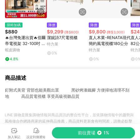
限時加碼
降價
降價
降價
$880
$9,299
$9,800
$24
(降$600)
(降$3,000)
🔥台灣免運出貨🔥佰爾
潔妮詩7尺電視櫃
直人木業-RENATA現代
直人
帝電視架 32-100吋 移
簡約風電視櫃180公分
82
特力屋
動式支架360°旋轉 液
79
蝦皮購物
特力屋
特力
0%
電視立架 看板架 落地
4.8%
0%
0
支架 推車架特價 電視
推車
商品描述
釘附式美背 背部也能美觀出眾 黑砂烤漆鐵腳 方便掃地清理不刮
地 高品質電視櫃 享受高級視聽品質
LINE 購物是匯集購物情報與商品資訊的整合性平台，並依購物情報中的趨勢與
風格做合作網路商家的延伸商品推薦，商品資料更新會有時間差，請務必點擊
商品至各合作網路商家，確認現售價與購物條件，一切資訊以合作廠商網頁為
前往賣場
1%
準。
加入筆記
設定到價通知