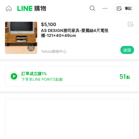
筆記
$5,100
AS DESIGN雅司家具-愛麗絲4尺電視
櫃-121x40x49cm
搶購
Yahoo購物中心
訂單成立賺1%
51
點
下單享LINE POINTS點數