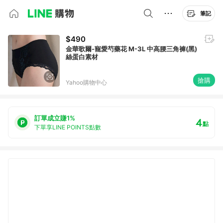
筆記
$490
金華歌爾-寵愛芍藥花 M-3L 中高腰三角褲(黑)
絲蛋白素材
搶購
Yahoo購物中心
訂單成立賺1%
4
點
下單享LINE POINTS點數