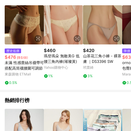
品賣場中有標示「商店」及顯示商店名稱者(指定活動店家除外)
3. 訂單回饋金額將扣除運費/購物金/超贈點/福利金/紅利折抵/折
價券等虛擬貨幣折抵 4. 大宗採購或批發轉賣不具回饋資格： 如
有相關事證認定您為大宗採購、批發轉賣而非最終消費使用者，
相關認定以Yahoo購物中心之認定為準
$460
$420
歷史低價
降價
瑪登瑪朵 無敵美G 低
山茶花三角小褲 - 裸茶
$476
$63
(降$68)
腰三角內褲(璀璨黃)
膚 ｜DS3396 SW
未滿 性感蕾絲吊襪帶可
orno
Yahoo購物中心
玳蕾綺
搭配高筒襪腰圍可調節
包臀
親膚高
東森購物 ETMall
Mar
1%
3%
0.5%
0.
熱銷排行榜