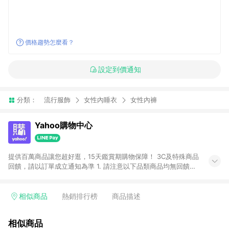
價格趨勢怎麼看？
設定到價通知
分類：
流行服飾
女性內睡衣
女性內褲
Yahoo購物中心
提供百萬商品讓您超好逛，15天鑑賞期購物保障！ 3C及特殊商品
回饋，請以訂單成立通知為準 1. 請注意以下品類商品均無回饋：
-Apple相關商品/手機/票券/儲值金/虛擬點數 -黃金 (金幣 / 金條
/ 金元寶 /立體黃金 / 黃金擺飾 /黃金條塊) [2023/2/10起適用] -
電玩/遊戲/相機/單眼/鏡頭/拍立得 [2024/6/1起適用] -內接硬
相似商品
熱銷排行榜
商品描述
碟、外接硬碟、主機板/顯示卡[2026/5/18起適用] 2. 以下訂單將
不符合導購資格，亦不得使用點數紅包： - 點擊Yahoo奇摩APP
相似商品
的購回饋活動享Yahoo超贈點回饋者 - 購物中心商店之商品：商