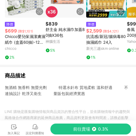
$839
$99
降價
降價
舒主金 純水濕巾加蓋8
春風
$699
$2,599
(降$1,101)
(降$4,121)
0抽X36包
200
Chicco嬰兒保濕潔膚濕
抗流感/新冠/腸病毒80
神腦生活
Yah
紙巾 (盒蓋60抽)-12入
抽濕紙巾 24入
(箱購)
chicco
新光三越skm online
5%
0.
2%
1%
商品描述
無酒精 無香料 無螢光劑 特選水針布 質地柔軟 溫和舒適 不
連抽設計 乾淨又衛生 量販包裝經濟實惠
LINE 購物是匯集購物情報與商品資訊的整合性平台，並依購物情報中的趨勢與
風格做合作網路商家的延伸商品推薦，商品資料更新會有時間差，請務必點擊
商品至各合作網路商家，確認現售價與購物條件，一切資訊以合作廠商網頁為
前往賣場
0.3%
準。
加入筆記
設定到價通知