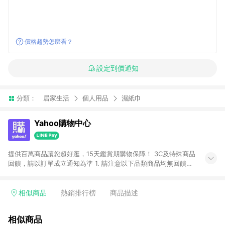
價格趨勢怎麼看？
設定到價通知
分類：
居家生活
個人用品
濕紙巾
Yahoo購物中心
提供百萬商品讓您超好逛，15天鑑賞期購物保障！ 3C及特殊商品
回饋，請以訂單成立通知為準 1. 請注意以下品類商品均無回饋：
-Apple相關商品/手機/票券/儲值金/虛擬點數 -黃金 (金幣 / 金條
/ 金元寶 /立體黃金 / 黃金擺飾 /黃金條塊) [2023/2/10起適用] -
電玩/遊戲/相機/單眼/鏡頭/拍立得 [2024/6/1起適用] -內接硬
相似商品
熱銷排行榜
商品描述
碟、外接硬碟、主機板/顯示卡[2026/5/18起適用] 2. 以下訂單將
不符合導購資格，亦不得使用點數紅包： - 點擊Yahoo奇摩APP
相似商品
的購回饋活動享Yahoo超贈點回饋者 - 購物中心商店之商品：商