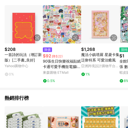
品賣場中有標示「商店」及顯示商店名稱者(指定活動店家除外)
3. 訂單回饋金額將扣除運費/購物金/超贈點/福利金/紅利折抵/折
價券等虛擬貨幣折抵 4. 大宗採購或批發轉賣不具回饋資格： 如
有相關事證認定您為大宗採購、批發轉賣而非最終消費使用者，
相關認定以Yahoo購物中心之認定為準
$208
$1,268
降價
限時
一首詩的玩法（增訂新
魔法小鎮塔羅 星菱卡集
$92
$1
(降$22)
版）[二手書_良好]
泛偉特系 可愛治癒風
90張生日快樂祝福貼紙
全館
Yahoo購物中心
亞洲跨境設計購物平台
卡通可愛手機殼電腦ip
張 
Pinkoi
ad行李箱貼畫防水筆記
兒童
東森購物 ETMall
蝦皮
0%
1%
本
紙 
0.5%
8
行李
熱銷排行榜