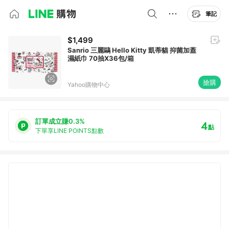
筆記
$1,499
Sanrio 三麗鷗 Hello Kitty 凱蒂貓 抑菌加蓋
濕紙巾 70抽X36包/箱
搶購
Yahoo購物中心
訂單成立賺0.3%
4
點
下單享LINE POINTS點數