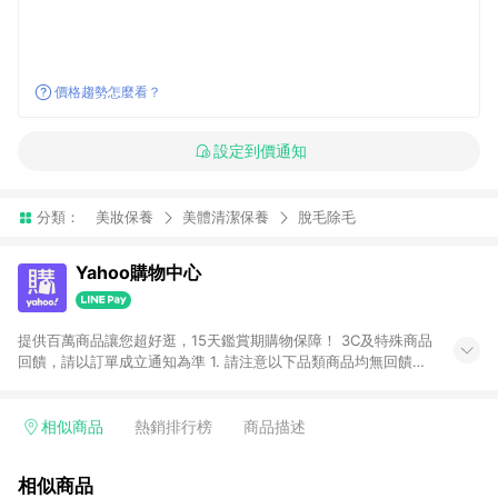
價格趨勢怎麼看？
設定到價通知
分類：
美妝保養
美體清潔保養
脫毛除毛
Yahoo購物中心
提供百萬商品讓您超好逛，15天鑑賞期購物保障！ 3C及特殊商品
回饋，請以訂單成立通知為準 1. 請注意以下品類商品均無回饋：
-Apple相關商品/手機/票券/儲值金/虛擬點數 -黃金 (金幣 / 金條
/ 金元寶 /立體黃金 / 黃金擺飾 /黃金條塊) [2023/2/10起適用] -
電玩/遊戲/相機/單眼/鏡頭/拍立得 [2024/6/1起適用] -內接硬
相似商品
熱銷排行榜
商品描述
碟、外接硬碟、主機板/顯示卡[2026/5/18起適用] 2. 以下訂單將
不符合導購資格，亦不得使用點數紅包： - 點擊Yahoo奇摩APP
相似商品
的購回饋活動享Yahoo超贈點回饋者 - 購物中心商店之商品：商