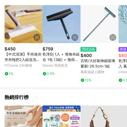
品賣場中有標示「商店」及顯示商店名稱者(指定活動店家除外)
3. 訂單回饋金額將扣除運費/購物金/超贈點/福利金/紅利折抵/折
價券等虛擬貨幣折抵 4. 大宗採購或批發轉賣不具回饋資格： 如
有相關事證認定您為大宗採購、批發轉賣而非最終消費使用者，
相關認定以Yahoo購物中心之認定為準
$450
$759
限時加碼
降價
【中式清潔】手持迷你
乾淨刮 1入 + 替換布組
$400
$80
夾布拖把2入組送洗臉
合 1包 (3組) + 無痕掛
百研/大好刷伸縮玻璃
乾淨
巾 旋轉設計解決縫隙清
勾 1組 (4入) - 暮夜黑
PChome 24h購物
Marais 瑪黑家居
窗刷-26.5cm-1組
入 暮
潔
萬家福線上購物
citi
1%
0.5%
10%
0.
熱銷排行榜