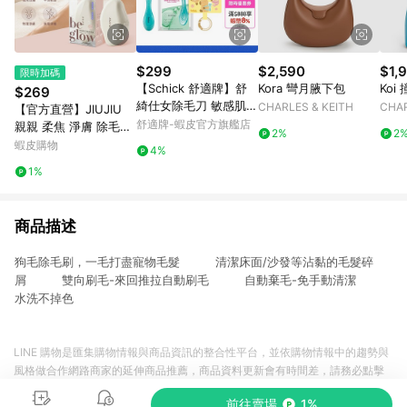
$299
$2,590
$1,
限時加碼
【Schick 舒適牌】舒
Kora 彎月腋下包
Ko
$269
綺仕女除毛刀 敏感肌用
CHARLES & KEITH
CHAR
【官方直營】JIUJIU
(1刀把2刀片)(卡皮巴拉
舒適牌-蝦皮官方旗艦店
親親 柔焦 淨膚 除毛器
2%
2
款) 最新效期2029/01
1入 修毛器 刮毛器 女
蝦皮購物
4%
生除毛 居家除毛 全身
1%
除毛 DS031152
商品描述
狗毛除毛刷，一毛打盡寵物毛髮 清潔床面/沙發等沾黏的毛髮碎
屑 雙向刷毛-來回推拉自動刷毛 自動棄毛-免手動清潔
水洗不掉色
LINE 購物是匯集購物情報與商品資訊的整合性平台，並依購物情報中的趨勢與
風格做合作網路商家的延伸商品推薦，商品資料更新會有時間差，請務必點擊
商品至各合作網路商家，確認現售價與購物條件，一切資訊以合作廠商網頁為
前往賣場
1%
準。