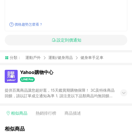
價格趨勢怎麼看？
設定到價通知
分類：
運動戶外
運動/健身用品
健身車手足車
Yahoo購物中心
提供百萬商品讓您超好逛，15天鑑賞期購物保障！ 3C及特殊商品
回饋，請以訂單成立通知為準 1. 請注意以下品類商品均無回饋：
-Apple相關商品/手機/票券/儲值金/虛擬點數 -黃金 (金幣 / 金條
/ 金元寶 /立體黃金 / 黃金擺飾 /黃金條塊) [2023/2/10起適用] -
電玩/遊戲/相機/單眼/鏡頭/拍立得 [2024/6/1起適用] -內接硬
相似商品
熱銷排行榜
商品描述
碟、外接硬碟、主機板/顯示卡[2026/5/18起適用] 2. 以下訂單將
不符合導購資格，亦不得使用點數紅包： - 點擊Yahoo奇摩APP
相似商品
的購回饋活動享Yahoo超贈點回饋者 - 購物中心商店之商品：商