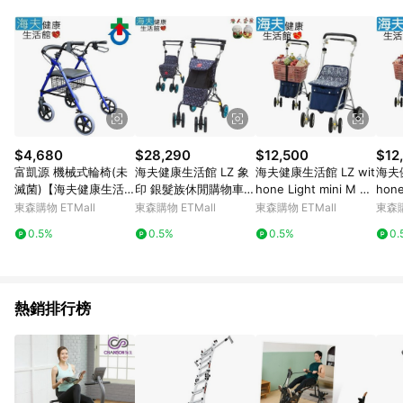
品賣場中有標示「商店」及顯示商店名稱者(指定活動店家除外)
3. 訂單回饋金額將扣除運費/購物金/超贈點/福利金/紅利折抵/折
價券等虛擬貨幣折抵 4. 大宗採購或批發轉賣不具回饋資格： 如
有相關事證認定您為大宗採購、批發轉賣而非最終消費使用者，
相關認定以Yahoo購物中心之認定為準
$4,680
$28,290
$12,500
$12
富凱源 機械式輪椅(未
海夫健康生活館 LZ 象
海夫健康生活館 LZ wit
海夫健
滅菌)【海夫健康生活
印 銀髮族休閒購物車
hone Light mini M 步
hone
館】杏華 高度可調 前
佩斯利漩渦(海軍藍)
行車 藍花園(D0215-0
行車 
東森購物 ETMall
東森購物 ETMall
東森購物 ETMall
東森購
後收合 健步助步車 標
1)
1)
0.5%
0.5%
0.5%
0.
準款(833)
熱銷排行榜