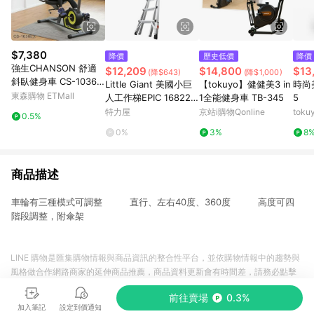
$7,380
降價
歷史低價
降價
強生CHANSON 舒適
$12,209
$14,800
$13
(降$643)
(降$1,000)
斜臥健身車 CS-1036E
Little Giant 美國小巨
【tokuyo】健健美3 in
時尚
X
東森購物 ETMall
人工作梯EPIC 16822-
1全能健身車 TB-345
5
818 M22巨匠梯含自動
特力屋
京站i購物Qonline
tok
0.5%
腳
0%
3%
8
商品描述
車輪有三種模式可調整 直行、左右40度、360度 高度可四
階段調整，附傘架
LINE 購物是匯集購物情報與商品資訊的整合性平台，並依購物情報中的趨勢與
風格做合作網路商家的延伸商品推薦，商品資料更新會有時間差，請務必點擊
商品至各合作網路商家，確認現售價與購物條件，一切資訊以合作廠商網頁為
前往賣場
0.3%
準。
加入筆記
設定到價通知