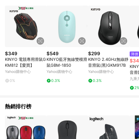
品賣場中有標示「商店」及顯示商店名稱者(指定活動店家除外)
3. 訂單回饋金額將扣除運費/購物金/超贈點/福利金/紅利折抵/折
價券等虛擬貨幣折抵 4. 大宗採購或批發轉賣不具回饋資格： 如
有相關事證認定您為大宗採購、批發轉賣而非最終消費使用者，
相關認定以Yahoo購物中心之認定為準
$349
$549
$299
降價
KINYO 電競專用滑鼠G
KINYO藍牙無線雙模滑
KINYO 2.4GHz無線靜
$34
KM812【愛買】
鼠GBM-1850
音滑鼠(黑)GKM917B
KIN
Yahoo購物中心
Yahoo購物中心
Yahoo購物中心
音滑
九乘
0%
0.3%
0.3%
2
熱銷排行榜