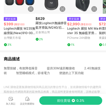
$629
歷史低價
歷史低價
歷史
羅技Logitech無線靜音
$399
$2,990
$72
(降$100)
(降$300)
藍牙滑鼠/M240/石墨
Logitech羅技 M235無
Logitech 羅技 MX Ma
科普
灰
史泰博台灣
線滑鼠(New)910-007
ster 3S 無線藍牙滑鼠
裝靜
129【台灣公司貨】
｜石墨灰
用接
台灣樂天市場
PChome 24h購物
東森購
2%
【愛買】
3%
1%
0.
商品描述
無聲按鍵，有效降低噪音 提供30M遠距離接收 2.4G無線技
術 智慧睡眠模式，節省電力 便捷的上下頁功能
LINE 購物是匯集購物情報與商品資訊的整合性平台，並依購物情報中的趨勢與
風格做合作網路商家的延伸商品推薦，商品資料更新會有時間差，請務必點擊
商品至各合作網路商家，確認現售價與購物條件，一切資訊以合作廠商網頁為
前往賣場
0.3%
準。
加入筆記
設定到價通知