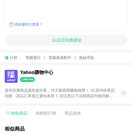
價格趨勢怎麼看？
設定到價通知
分類：
電腦電玩
電腦週邊配件
無線滑鼠
Yahoo購物中心
提供百萬商品讓您超好逛，15天鑑賞期購物保障！ 3C及特殊商品
回饋，請以訂單成立通知為準 1. 請注意以下品類商品均無回饋：
-Apple相關商品/手機/票券/儲值金/虛擬點數 -黃金 (金幣 / 金條
/ 金元寶 /立體黃金 / 黃金擺飾 /黃金條塊) [2023/2/10起適用] -
電玩/遊戲/相機/單眼/鏡頭/拍立得 [2024/6/1起適用] -內接硬
相似商品
熱銷排行榜
商品描述
碟、外接硬碟、主機板/顯示卡[2026/5/18起適用] 2. 以下訂單將
不符合導購資格，亦不得使用點數紅包： - 點擊Yahoo奇摩APP
相似商品
的購回饋活動享Yahoo超贈點回饋者 - 購物中心商店之商品：商