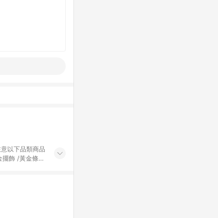
黃金擺飾 /黃金條
的購回饋活動享
除外) 3. 訂
轉賣不具回饋資
認定為準