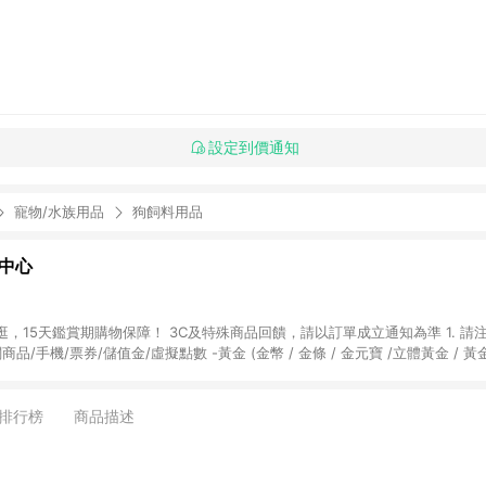
設定到價通知
寵物/水族用品
狗飼料用品
物中心
天鑑賞期購物保障！ 3C及特殊商品回饋，請以訂單成立通知為準 1. 請注意以下品類商品
關商品/手機/票券/儲值金/虛擬點數 -黃金 (金幣 / 金條 / 金元寶 /立體黃金 / 
] 2. 以下訂單將不符合導購資格，亦不得使用點數紅包： - 點擊Yahoo奇摩APP
 - 購物中心商店之商品：商品賣場中有標示「商店」及顯示商店名稱者(指定活動店家
排行榜
商品描述
購物金/超贈點/福利金/紅利折抵/折價券等虛擬貨幣折抵 4. 大宗採購或批發
定您為大宗採購、批發轉賣而非最終消費使用者，相關認定以Yahoo購物中心之