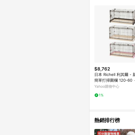
$8,762
日本 Richell 利其爾 
簡單打掃圍欄 120-60
粉/米白＞
Yahoo購物中心
1%
熱銷排行榜