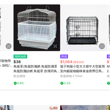
限時加碼
降價
- 新寵物用
$36
$1,064
$
(降$266)
 ＜深棕/淺
鳥籠罩/鳥籠防濺網 鳥籠防濺罩
籠子狗籠小型犬大號中大型家用
MIT
鳥籠防濺紗網 鳥籠罩 防飛羽鳥籠
室內貓寵物貓咪泰迪窩帶亞馬遜
防撒食罩 通用大中小號網紗衣防
爆款
蝦皮購物
東森購物 ETMall
東
塵罩防濺網 鳥籠罩
6.8%
0.5%