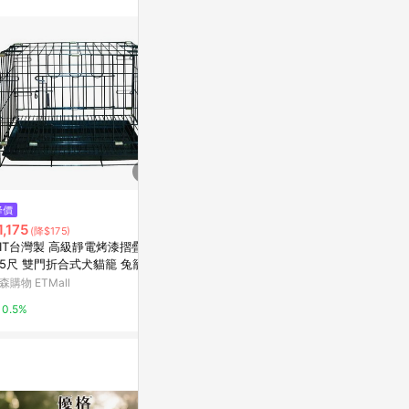
$3,119
降價
降價
日本IRIS組合屋-雅房 (IR-PCS-9
1,175
$2,024
(降$175)
(降$2
30)
台灣製 高級靜電烤漆摺疊籠
MIT台灣製 靜電烤漆3尺單層貓
Yahoo購物中心
2.5尺 雙門折合式犬貓籠 兔籠
籠 密底粗條(不傷腳底) 附輪子-
方便移動
森購物 ETMall
東森購物 ETMa
1%
0.5%
0.5%