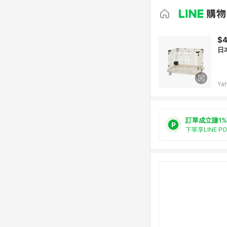
$4
日本
Ya
訂單成立賺1%
下單享LINE P