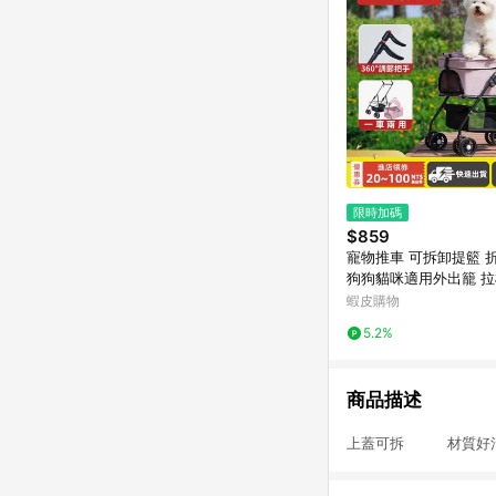
限時加碼
$859
寵物推車 可拆卸提籃 
狗狗貓咪適用外出籠 
推車狗推車貓咪推車可
蝦皮購物
推車寵物
5.2%
商品描述
上蓋可拆 材質好