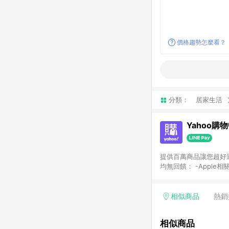
價格趨勢怎麼看？
分類：
居家生活
Yahoo購
提供百萬商品讓您超好逛，15
均無回饋： -Apple相
塊) [2023/2/10起適用] -電玩/遊戲/相機/單眼/鏡頭/拍立得 [2024/6/1起適用] -內接硬碟、外接硬碟、主機板/顯示卡
[2026/5/18起適用
Yahoo超贈點回饋者
相似商品
熱銷
單回饋金額將扣除運費/
格： 如有相關事證認
相似商品