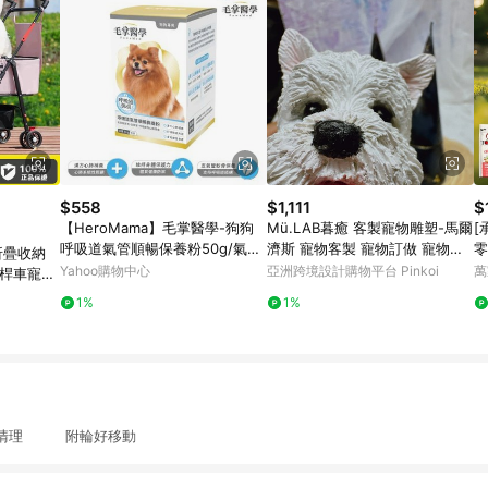
$558
$1,111
$
【HeroMama】毛掌醫學-狗狗
Mü.LAB暮癒 客製寵物雕塑-馬爾
[
呼吸道氣管順暢保養粉50g/氣管
濟斯 寵物客製 寵物訂做 寵物紀
零
折疊收納
保養
念
狗
Yahoo購物中心
亞洲跨境設計購物平台 Pinkoi
萬
拉桿車寵物
犬
折疊寵物
1%
1%
清理 附輪好移動