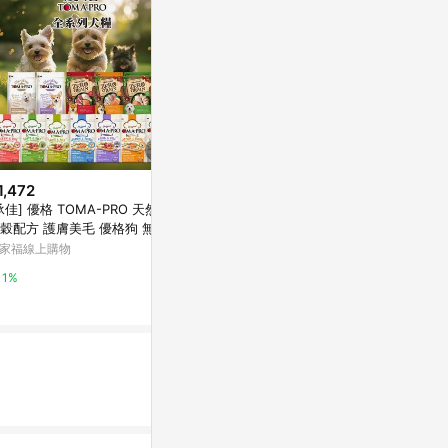
1,472
$2,280
$59
承佳] 優格 TOMA-PRO 天然%
【LINGO】寵物吊床
大MiiT有雞
穀配方 護膚美毛 優格狗 無榖
入)-組
毛起來
飼料 犬糧 老犬 熟齡犬 成犬 幼
家福線上購物
培菓寵物購物
0%
1%
2%