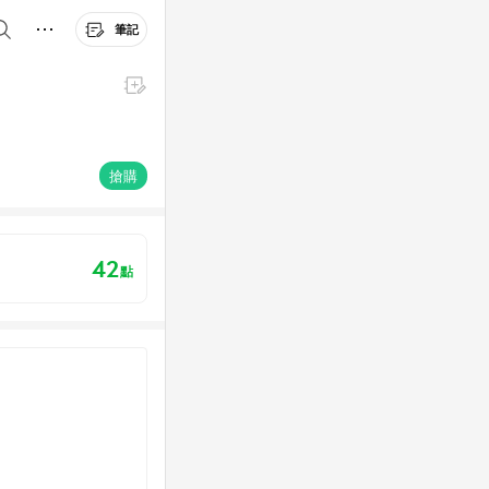
筆記
搶購
42
點