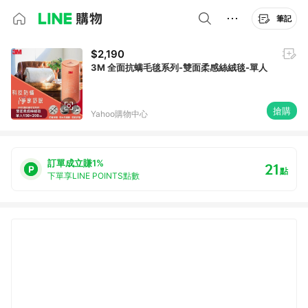
筆記
$2,190
3M 全面抗螨毛毯系列-雙面柔感絲絨毯-單人
搶購
Yahoo購物中心
訂單成立賺1%
21
點
下單享LINE POINTS點數