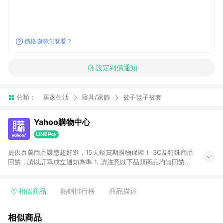
價格趨勢怎麼看？
設定到價通知
分類：
居家生活
寢具/家飾
被子毯子被套
Yahoo購物中心
提供百萬商品讓您超好逛，15天鑑賞期購物保障！ 3C及特殊商品
回饋，請以訂單成立通知為準 1. 請注意以下品類商品均無回饋：
-Apple相關商品/手機/票券/儲值金/虛擬點數 -黃金 (金幣 / 金條
/ 金元寶 /立體黃金 / 黃金擺飾 /黃金條塊) [2023/2/10起適用] -
電玩/遊戲/相機/單眼/鏡頭/拍立得 [2024/6/1起適用] -內接硬
相似商品
熱銷排行榜
商品描述
碟、外接硬碟、主機板/顯示卡[2026/5/18起適用] 2. 以下訂單將
不符合導購資格，亦不得使用點數紅包： - 點擊Yahoo奇摩APP
相似商品
的購回饋活動享Yahoo超贈點回饋者 - 購物中心商店之商品：商