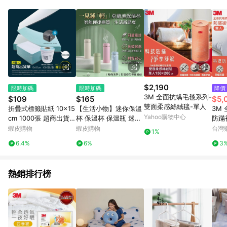
品賣場中有標示「商店」及顯示商店名稱者(指定活動店家除外)
3. 訂單回饋金額將扣除運費/購物金/超贈點/福利金/紅利折抵/折
價券等虛擬貨幣折抵 4. 大宗採購或批發轉賣不具回饋資格： 如
有相關事證認定您為大宗採購、批發轉賣而非最終消費使用者，
相關認定以Yahoo購物中心之認定為準
$2,190
限時加碼
限時加碼
降價
3M 全面抗螨毛毯系列-
$109
$165
$5,
雙面柔感絲絨毯-單人
折疊式標籤貼紙 10x15
【生活小物】迷你保溫
3M
Yahoo購物中心
cm 1000張 超商出貨單
杯 保溫杯 保溫瓶 迷你
防蹣
藍底熱感應貼紙 捲裝3
保溫瓶 不鏽鋼保溫杯 3
迎新
蝦皮購物
蝦皮購物
台灣
1%
50張 500張同步上市
16不鏽鋼保溫瓶 240ml
6.4%
6%
3
瘋狂老闆 PP
320ml
熱銷排行榜