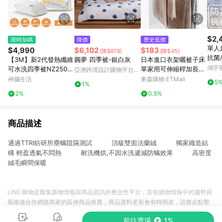
$2,
限時加碼
降價
歷史低價
單人
$4,990
$6,102
$183
(降$678)
(降$45)
抗菌
【3M】新2代發熱纖維
圓夢 四季被-銀白灰
日本進口衣架曬被子床
達斯汀
鴻宇
可水洗四季被NZ250
單家用可伸縮桿加長大
亞洲跨境設計購物平台
230
(標準單人5x7)
號陽臺曬被套浴巾神器
Pinkoi
神腦生活
東森購物 ETMall
5
1%
2%
0.5%
商品描述
通過TTRI紡研所塵螨阻隔測試 頂級雙面法蘭絨 獨家織造結
構 輕盈透氣不悶熱 耐洗機烘,不因水洗遞減防螨效果 高密度
絨毛瞬間保暖
LINE 購物是匯集購物情報與商品資訊的整合性平台，並依購物情報中的趨勢與
風格做合作網路商家的延伸商品推薦，商品資料更新會有時間差，請務必點擊
商品至各合作網路商家，確認現售價與購物條件，一切資訊以合作廠商網頁為
前往賣場
1%
準。