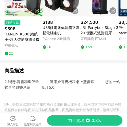
$188
$24,500
$3,
限時加碼
USB供電迷你音箱立體
JBL Partybox Stage 3
PHI
$598
聲電腦喇叭
20 便攜式派對藍牙喇
bar
HANLIN-K300 續航
叭(黑色)
PChome 24h購物
東森購物 ETMall
Yah
王-超大聲隨身擴音機
(最高達125分貝)
神腦生活
1%
0.5%
0.
2%
商品描述
2.1條形音箱和重低音 適用於電視機和桌上型螢幕 您的一站
式音頻娛樂系統 藍牙5.0
LINE 購物是匯集購物情報與商品資訊的整合性平台，並依購物情報中的趨勢與
風格做合作網路商家的延伸商品推薦，商品資料更新會有時間差，請務必點擊
商品至各合作網路商家，確認現售價與購物條件，一切資訊以合作廠商網頁為
前往賣場
0.3%
準。
加入筆記
設定到價通知