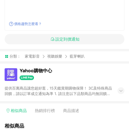
價格趨勢怎麼看？
設定到價通知
分類：
家電影音
視聽娛樂
藍芽喇叭
Yahoo購物中心
提供百萬商品讓您超好逛，15天鑑賞期購物保障！ 3C及特殊商品
回饋，請以訂單成立通知為準 1. 請注意以下品類商品均無回饋：
-Apple相關商品/手機/票券/儲值金/虛擬點數 -黃金 (金幣 / 金條
/ 金元寶 /立體黃金 / 黃金擺飾 /黃金條塊) [2023/2/10起適用] -
電玩/遊戲/相機/單眼/鏡頭/拍立得 [2024/6/1起適用] -內接硬
相似商品
熱銷排行榜
商品描述
碟、外接硬碟、主機板/顯示卡[2026/5/18起適用] 2. 以下訂單將
不符合導購資格，亦不得使用點數紅包： - 點擊Yahoo奇摩APP
相似商品
的購回饋活動享Yahoo超贈點回饋者 - 購物中心商店之商品：商