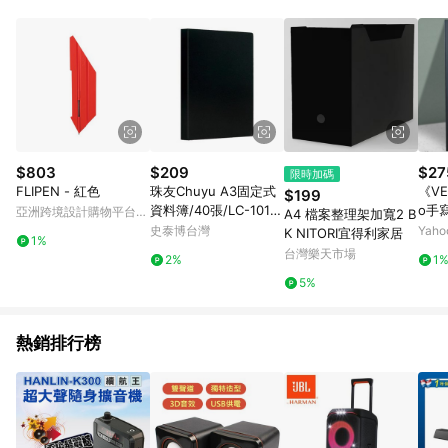
品賣場中有標示「商店」及顯示商店名稱者(指定活動店家除外)
3. 訂單回饋金額將扣除運費/購物金/超贈點/福利金/紅利折抵/折
價券等虛擬貨幣折抵 4. 大宗採購或批發轉賣不具回饋資格： 如
有相關事證認定您為大宗採購、批發轉賣而非最終消費使用者，
相關認定以Yahoo購物中心之認定為準
$803
$209
$27
限時加碼
FLIPEN - 紅色
珠友Chuyu A3固定式
《VE
$199
資料簿/40張/LC-1012
o手寫
亞洲跨境設計購物平台
A4 檔案整理架加寬2 B
9-01/黑
布告
Pinkoi
史泰博台灣
Yah
K NITORI宜得利家居
1%
立式
台灣樂天市場
2%
1
5%
熱銷排行榜