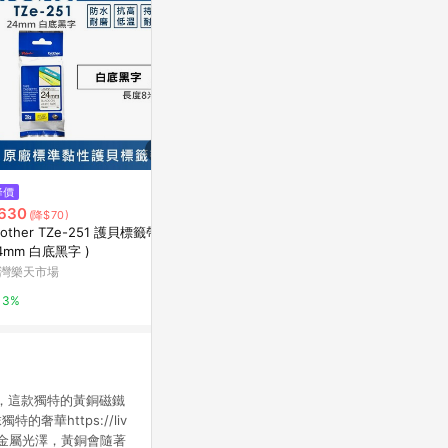
$105
降價
降價
《Kartell》量筒
630
$1,980
(降$70)
(降$200)
Class B
rother TZe-251 護貝標籤帶 (
攜帶式標籤印表機-條條機
台灣樂天市場
4mm 白底黑字 )
citiesocial 找 好東西
灣樂天市場
3%
0.5%
3%
革的完美結合，這款獨特的黃銅磁鐵
https://liv
散發迷人的金屬光澤，黃銅會隨著