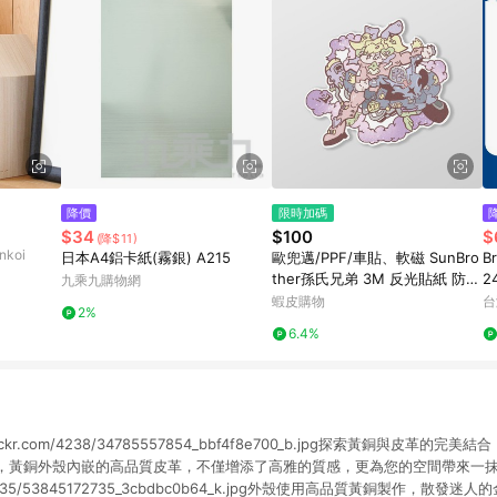
降價
限時加碼
$34
$100
$
(降$11)
koi
日本A4鋁卡紙(霧銀) A215
歐兜邁/PPF/車貼、軟磁 SunBro
B
ther孫氏兄弟 3M 反光貼紙 防水
2
九乘九購物網
貼紙 車貼貼紙 軟性磁貼
蝦皮購物
台
2%
6.4%
aticflickr.com/4238/34785557854_bbf4f8e700_b.jpg探索黃銅與皮
黃銅外殼內嵌的高品質皮革，不僅增添了高雅的質感，更為您的空間帶來一抹獨特的奢華
com/65535/53845172735_3cbdbc0b64_k.jpg外殼使用高品質黃銅製作，