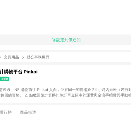
設定到價通知
文具用品
辦公事務用品
購物平台 Pinkoi
 需透過 LINE 購物前往 Pinkoi 頁面，並在同一瀏覽器於 24 小時內結帳（若自
具點數回饋資格。 2. 點數回饋計算將扣除訂單金額中的運費與金流手續費與手動
點數回饋訂單不得享有 Pinkoi 站方優惠，例如首購優惠，P coins，全站(不包含
E 購物連結到 Pinkoi 以外之網站購買之商品不具贈點資格。 5. 取消訂單或退貨
APP 請更新至Android v4.6.0 / iOS v4.1.5 以上才具贈點資格。 7. 點
排行榜
商品描述
資商品，禮物卡，開館保證金，補運費，攤位費等不具贈點資格。 9. LINE 購物
inkoi 商品資訊頁及購物車不符，以 Pinkoi 購物商品資訊頁及購物車標示為準。
明為準。 11. 若於 LINE 購物前往 Pinkoi 頁面後才首次下載 Pinkoi A