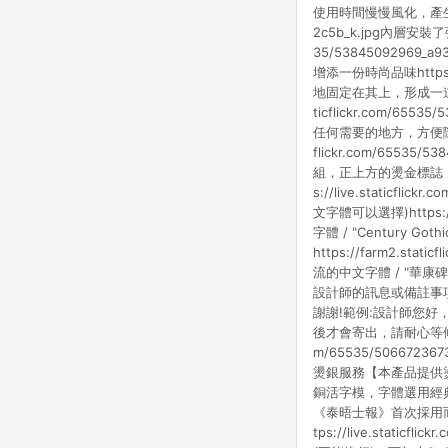
使用時間慢慢風化，產生出古樸的
2c5b_k.jpg內層安裝
35/5384509296
增添一份時尚品味https://
地固定在其上，形成一道獨
ticflickr.com/
任何需要的地方，方便隨手
flickr.com/655
組，正上方的燙金標誌
s://live.staticf
文字體可以選擇)https://f
字體 / "Century Go
https://farm2.sta
流的中文字體 / "華康碑魏體"
設計師的訊息或備註事項」
謝謝!範例:設計師您好
後才會寄出，請耐心等候，想
m/65535/50667
燙銀服務【本產品提供燙
銅活字模，字體選用經典
《泰晤士報》首次採用
tps://live.stati