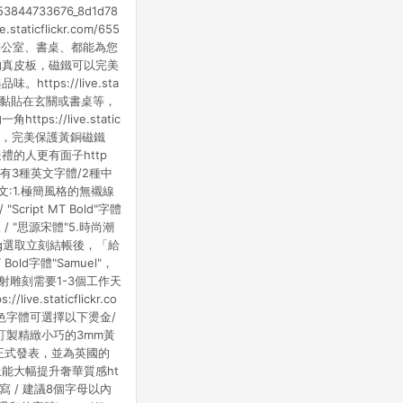
844733676_8d1d78
cflickr.com/655
論是辦公室、書桌、都能為您
pg搭配我們的真皮板，磁鐵可以完美
s://live.sta
一撕即可以黏貼在玄關或書桌等，
//live.static
抗壓厚實，完美保護黃銅磁鐵
的人更有面子http
服務】(共有3種英文字體/2種中
體介紹:英文:1.極簡風格的無襯線
Script MT Bold"字體
文字體 / "思源宋體"5.時尚潮
7_z.jpg選取立刻結帳後，「給
d字體"Samuel"，
射雕刻需要1-3個工作天
aticflickr.co
or銀色字體可選擇以下燙金/
訂製精緻小巧的3mm黃
年正式發表，並為英國的
能大幅提升奢華質感ht
全英文大寫 / 建議8個字母以內