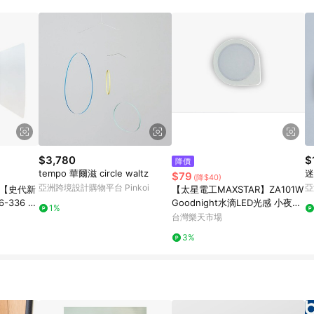
載 Pinkoi APP 後，需透過 LINE 購物前往 Pinkoi 頁面，方享導購資格
$3,780
$
降價
tempo 華爾滋 circle waltz
迷
$79
(降$40)
亞洲跨境設計購物平台 Pinkoi
亞
【太星電工MAXSTAR】ZA101W
Goodnight水滴LED光感 小夜
1%
 抗漲省荷
燈-白光
台灣樂天市場
3%