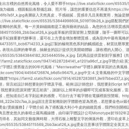
自然舊化風格，令人愛不釋手https://live.staticflickr.com/65535/53
了強力磁鐵，穩固黏貼各類備忘錄、照片等，讓您的重要信息不再遺失https://live.stati
9_a936fb7a5f_k.jpg表層嵌入天然真皮，手感細膩，質感非凡且美觀實用，無
live.staticflickr.com/65535/53844998608_5016f19b26_k.j
特的風景。每一片黃銅磁鐵都是工藝與藝術的結晶，為您的生活增添質感與品味。http
65535/53845115569_2bb3aca126_k.jpg皮革板的背面皆附上雙面膠，隨手
紀錄重要代辦事項，還可在上方燙金增加整體質感，成為室內中最有風格的一角https:
35/53844733511_bcb6714233_k.jpg訂製的極簡黑色系列的觸感紙盒，材質
，表現出品牌的奢華感，抽屜盒的設計提供完美開箱體驗，讓收禮的人開心、送禮
lickr.com/65535/53843844182_925444059e_k.jpg【此商品提供雷射刻字
arm2.staticflickr.com/1947/45287284141_e1201a96cf_z.jpg字
thic"字體2.懷舊復古的90年代風格 / "Merriweather"字體3.鋼筆草寫的古典風格 / "
ticflickr.com/1904/44564726874_b6d5c96475_z.jpg中文:4.文青風格的中
https://farm2.staticflickr.com/1914/45287283881_9e97bbed3
留言給設計師想要刻的字體及字樣。範例:設計師您好，我想要刻Script MT Bol
，我想要刻思源宋體"莫忘初衷"，謝謝!以上簡單的步驟即可完成客製化服務，雷
知道自己名字刻起來的感覺，可自行去下載字體在電腦裡面預覽喔。https://live.st
236738_222e32c7aa_b.jpg請注意雷射雕刻的字體顏色皆為黑色，若想要金色
金/燙銀服務】/ 字體介紹 為了搭配義大利小牛皮的細緻質感，我們特別開模
且歷史悠久的泰晤士羅馬襯線體，由印刷字體設計公司Monotype於1932
而得名，其如同文藝復興時期，大理石板上雕鑿文字的俐落外觀，燙印在皮革上
cflickr.com/65535/53845115569_2bb3aca126_k.jpg燙金注意事項字體限定