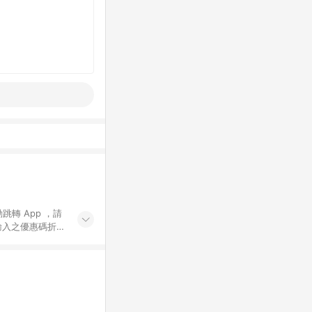
動跳轉 App ，請
輸入之優惠碼折
手動輸入之優惠
行為，不具贈點資
數將於出貨後 45 天
站上之商品規格、
 10. 點數紅包
PP 並完成訂單，不