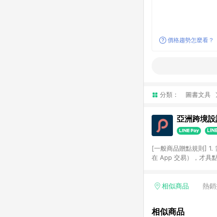
價格趨勢怎麼看？
分類：
圖書文具
亞洲跨境設計
[一般商品贈點規則] 1.
在 App 交易），才
扣。 3. LINE 購物
碼)。 4. 透過 LIN
格，部分退款不在此限。 6. 
相似商品
熱銷
後發送。 8. 群眾募
顏色、價位、贈品如與 P
相似商品
使用規則請以點數紅包活動說