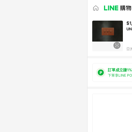
$1
U
亞洲
訂單成立賺1%
下單享LINE P