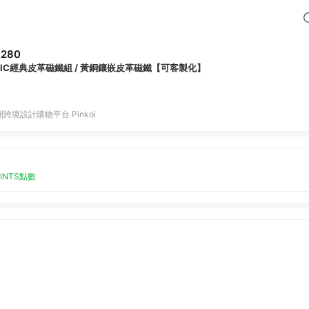
,280
NIC經典皮革磁鐵組 / 黃銅鑲嵌皮革磁鐵【可客製化】
跨境設計購物平台 Pinkoi
OINTS點數