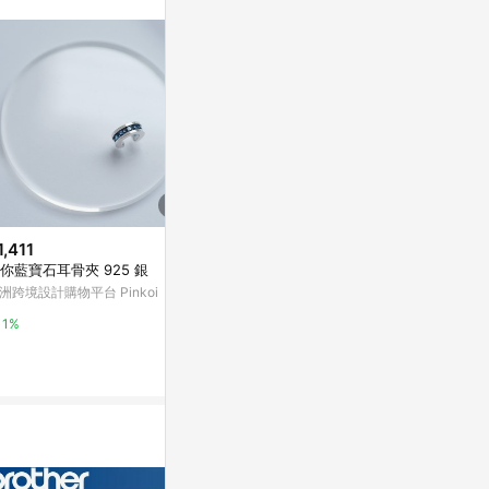
。
1,411
$149
降價
你藍寶石耳骨夾 925 銀
木質圓形櫥櫃
$14
(降$6)
門拉手。
洲跨境設計購物平台 Pinkoi
雷鳥 教學磁鐵(直徑14X厚度5m
亞洲跨境設計購物
m，中心孔2mm)-3個入 / 包 LT-
1%
3305【APP滿額下單4%點數(單
台灣樂天市場
1%
一帳號最高1000點)】7/31止
3%