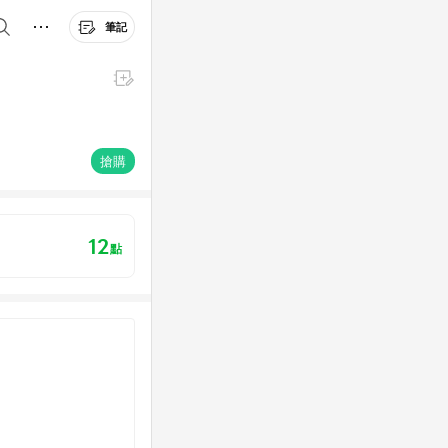
筆記
搶購
12
點