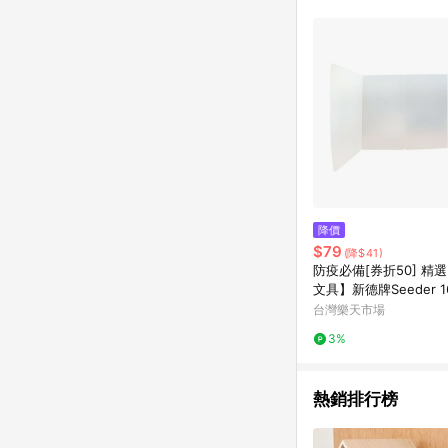
符合導購資格；承上，首次下
降價
$79
(降$41)
防疫必備[券折50] 精選【史代新
文具】新德牌Seeder 16-336 3
5x96cm PP防疫隔板
台灣樂天市場
包
3%
熱銷排行榜