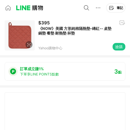
筆記
$395
《NOW》美國 方形純棉隔熱墊-磚紅-- 桌墊
鍋墊 餐墊 耐熱墊 杯墊
搶購
Yahoo購物中心
訂單成立賺1%
3
點
下單享LINE POINTS點數