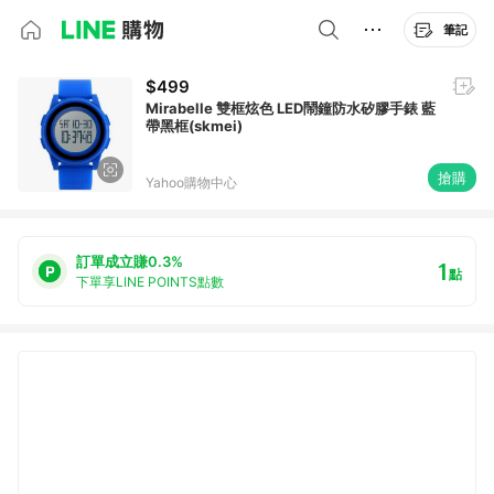
筆記
$499
Mirabelle 雙框炫色 LED鬧鐘防水矽膠手錶 藍
帶黑框(skmei)
搶購
Yahoo購物中心
訂單成立賺0.3%
1
點
下單享LINE POINTS點數