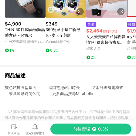
$4,900
$349
降價
降價
THIN 5011 時尚極簡晶
360兒童手錶T1保護
$2,464
$1,
(降$435)
礦方錶 - 玫瑰金
套-皮卡丘剪影
女人愛美愛自己捍衛愛
myFi
亞洲跨境設計購物平台
Yahoo購物中心
情1+1獨家超值禮盒手
童 
Pinkoi
錶鈦鋼手環二件組【W
孩子 
璀璨之星
台灣
1%
0.3%
KTL0188-KTL079】
2%
3
商品描述
雙色炫麗圓型錶面 進口電池耐用時長 防水升級省電模式
兼具運動時尚休閒 更多商品搜尋Mirabelle
LINE 購物是匯集購物情報與商品資訊的整合性平台，並依購物情報中的趨勢與
風格做合作網路商家的延伸商品推薦，商品資料更新會有時間差，請務必點擊
商品至各合作網路商家，確認現售價與購物條件，一切資訊以合作廠商網頁為
前往賣場
0.3%
準。
加入筆記
設定到價通知