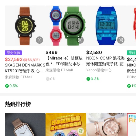
品賣場中有標示「商店」及顯示商店名稱者(指定活動店家除外)
3. 訂單回饋金額將扣除運費/購物金/超贈點/福利金/紅利折抵/折
價券等虛擬貨幣折抵 4. 大宗採購或批發轉賣不具回饋資格： 如
有相關事證認定您為大宗採購、批發轉賣而非最終消費使用者，
相關認定以Yahoo購物中心之認定為準
$499
$2,580
歷史低價
限時
【Mirabelle】雙框炫
NIXON COMP 浪花海
$27,592
$4,
(降$6,897)
色＊LED鬧鐘防水矽膠
潮休閒運動電子錶-藍x
SKAGEN DENMARK S
NIX
手錶/多色可選
大-A4082041
東森購物 ETMall
Yahoo購物中心
KT5201智能手表 心率
概念
GPS 手機通知 觸摸屏
東森購物 ETMall
PCh
0%
0.3%
新款
0.5%
1
熱銷排行榜