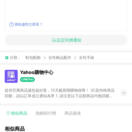
價格趨勢怎麼看？
設定到價通知
分類：
鞋包配飾
女性飾品配件
女性手錶
Yahoo購物中心
提供百萬商品讓您超好逛，15天鑑賞期購物保障！ 3C及特殊商品
回饋，請以訂單成立通知為準 1. 請注意以下品類商品均無回饋：
-Apple相關商品/手機/票券/儲值金/虛擬點數 -黃金 (金幣 / 金條
/ 金元寶 /立體黃金 / 黃金擺飾 /黃金條塊) [2023/2/10起適用] -
電玩/遊戲/相機/單眼/鏡頭/拍立得 [2024/6/1起適用] -內接硬
相似商品
熱銷排行榜
商品描述
碟、外接硬碟、主機板/顯示卡[2026/5/18起適用] 2. 以下訂單將
不符合導購資格，亦不得使用點數紅包： - 點擊Yahoo奇摩APP
相似商品
的購回饋活動享Yahoo超贈點回饋者 - 購物中心商店之商品：商