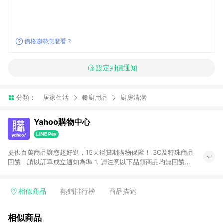
價格趨勢怎麼看？
設定到價通知
分類：
居家生活
餐廚用品
廚房清潔
Yahoo購物中心
提供百萬商品讓您超好逛，15天鑑賞期購物保障！ 3C及特殊商品
回饋，請以訂單成立通知為準 1. 請注意以下品類商品均無回饋：
-Apple相關商品/手機/票券/儲值金/虛擬點數 -黃金 (金幣 / 金條
/ 金元寶 /立體黃金 / 黃金擺飾 /黃金條塊) [2023/2/10起適用] -
電玩/遊戲/相機/單眼/鏡頭/拍立得 [2024/6/1起適用] -內接硬
相似商品
熱銷排行榜
商品描述
碟、外接硬碟、主機板/顯示卡[2026/5/18起適用] 2. 以下訂單將
不符合導購資格，亦不得使用點數紅包： - 點擊Yahoo奇摩APP
相似商品
的購回饋活動享Yahoo超贈點回饋者 - 購物中心商店之商品：商