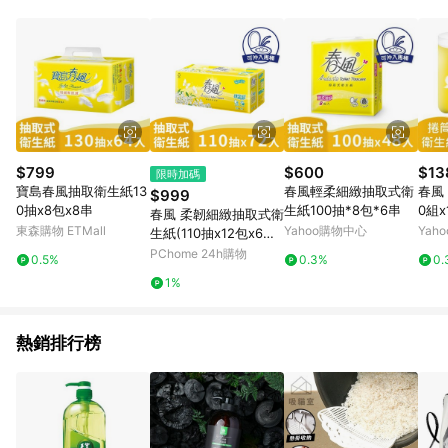
品賣場中有標示「商店」及顯示商店名稱者(指定活動店家除外)
3. 訂單回饋金額將扣除運費/購物金/超贈點/福利金/紅利折抵/折
價券等虛擬貨幣折抵 4. 大宗採購或批發轉賣不具回饋資格： 如
有相關事證認定您為大宗採購、批發轉賣而非最終消費使用者，
相關認定以Yahoo購物中心之認定為準
$799
$600
$13
限時加碼
寶島春風抽取衛生紙13
春風輕柔細緻抽取式衛
春風
$999
0抽x8包x8串
生紙100抽*8包*6串
0組x
春風 柔韌細緻抽取式衛
東森購物 ETMall
Yahoo購物中心
Yah
生紙(110抽x12包x6串/
箱)
PChome 24h購物
0.5%
0.3%
0.
1%
熱銷排行榜