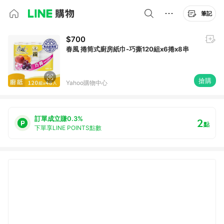
筆記
$700
春風 捲筒式廚房紙巾-巧撕120組x6捲x8串
搶購
Yahoo購物中心
訂單成立賺0.3%
2
點
下單享LINE POINTS點數