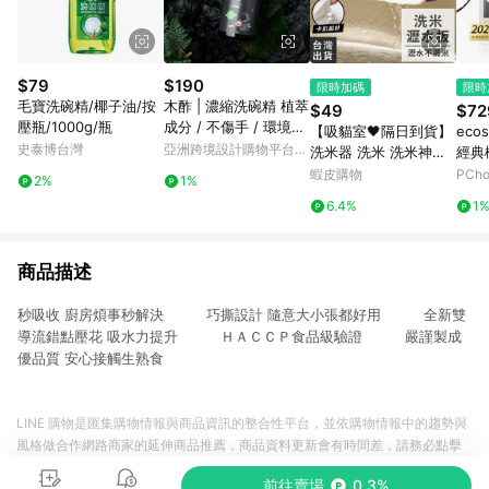
$79
$190
限時加碼
限時
毛寶洗碗精/椰子油/按
木酢 | 濃縮洗碗精 植萃
$49
$72
壓瓶/1000g/瓶
成分 / 不傷手 / 環境友
【吸貓室🖤隔日到貨】
eco
善
史泰博台灣
亞洲跨境設計購物平台
洗米器 洗米 洗米神器
經典檸
Pinkoi
白色 洗米擋板 淘米器
蝦皮購物
PCh
2%
1%
洗米擋板 洗米籃 瀝水
6.4%
1
擋板 廚房小物 日式小
物
商品描述
秒吸收 廚房煩事秒解決 巧撕設計 隨意大小張都好用 全新雙
導流錯點壓花 吸水力提升 ＨＡＣＣＰ食品級驗證 嚴謹製成
優品質 安心接觸生熟食
LINE 購物是匯集購物情報與商品資訊的整合性平台，並依購物情報中的趨勢與
風格做合作網路商家的延伸商品推薦，商品資料更新會有時間差，請務必點擊
商品至各合作網路商家，確認現售價與購物條件，一切資訊以合作廠商網頁為
前往賣場
0.3%
準。