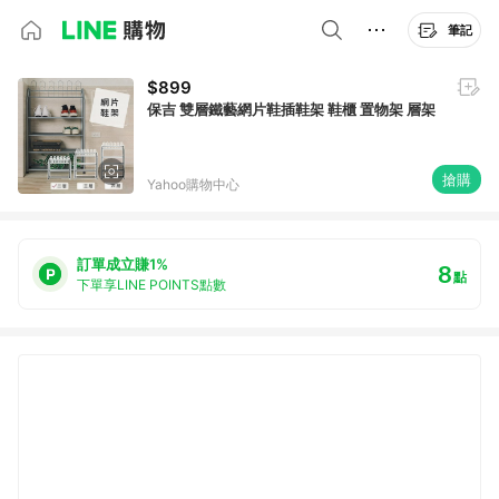
筆記
$899
保吉 雙層鐵藝網片鞋插鞋架 鞋櫃 置物架 層架
搶購
Yahoo購物中心
訂單成立賺1%
8
點
下單享LINE POINTS點數