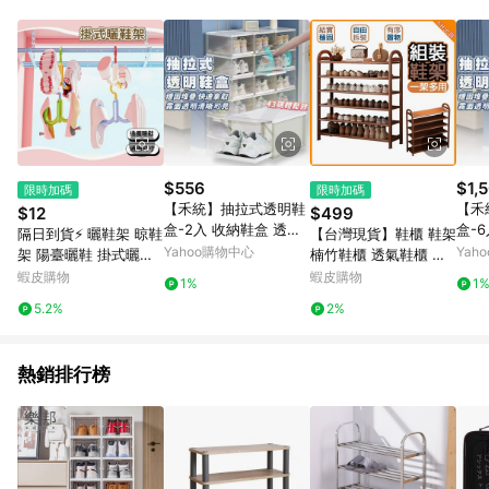
品賣場中有標示「商店」及顯示商店名稱者(指定活動店家除外)
3. 訂單回饋金額將扣除運費/購物金/超贈點/福利金/紅利折抵/折
價券等虛擬貨幣折抵 4. 大宗採購或批發轉賣不具回饋資格： 如
有相關事證認定您為大宗採購、批發轉賣而非最終消費使用者，
相關認定以Yahoo購物中心之認定為準
$556
$1,
限時加碼
限時加碼
【禾統】抽拉式透明鞋
【禾
$12
$499
盒-2入 收納鞋盒 透明
盒-
隔日到貨⚡ 曬鞋架 晾鞋
【台灣現貨】鞋櫃 鞋架
鞋盒 鞋子收納盒 正開
鞋盒
Yahoo購物中心
Yah
架 陽臺曬鞋 掛式曬鞋
楠竹鞋櫃 透氣鞋櫃 收
鞋盒 鞋櫃 鞋架
鞋盒
架 多功能曬鞋架 通風
納櫃 多層鞋櫃 玄關櫃
蝦皮購物
蝦皮購物
1%
1
晾鞋 鞋子快乾 雙鉤式
楠竹鞋櫃 大容量鞋櫃
5.2%
2%
曬鞋架 晾曬架 防風曬
多層鞋架 簡易組裝鞋櫃
鞋架
553
熱銷排行榜