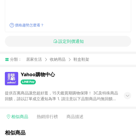
價格趨勢怎麼看？
設定到價通知
分類：
居家生活
收納用品
鞋盒鞋架
Yahoo購物中心
提供百萬商品讓您超好逛，15天鑑賞期購物保障！ 3C及特殊商品
回饋，請以訂單成立通知為準 1. 請注意以下品類商品均無回饋：
-Apple相關商品/手機/票券/儲值金/虛擬點數 -黃金 (金幣 / 金條
/ 金元寶 /立體黃金 / 黃金擺飾 /黃金條塊) [2023/2/10起適用] -
電玩/遊戲/相機/單眼/鏡頭/拍立得 [2024/6/1起適用] -內接硬
相似商品
熱銷排行榜
商品描述
碟、外接硬碟、主機板/顯示卡[2026/5/18起適用] 2. 以下訂單將
不符合導購資格，亦不得使用點數紅包： - 點擊Yahoo奇摩APP
相似商品
的購回饋活動享Yahoo超贈點回饋者 - 購物中心商店之商品：商