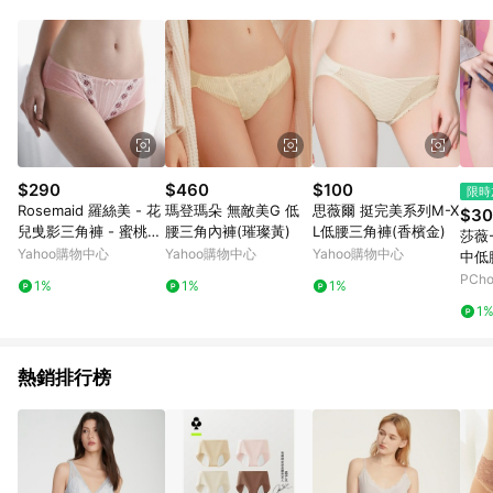
品賣場中有標示「商店」及顯示商店名稱者(指定活動店家除外)
3. 訂單回饋金額將扣除運費/購物金/超贈點/福利金/紅利折抵/折
價券等虛擬貨幣折抵 4. 大宗採購或批發轉賣不具回饋資格： 如
有相關事證認定您為大宗採購、批發轉賣而非最終消費使用者，
相關認定以Yahoo購物中心之認定為準
$290
$460
$100
限時
Rosemaid 羅絲美 - 花
瑪登瑪朵 無敵美G 低
思薇爾 挺完美系列M-X
$30
兒曵影三角褲 - 蜜桃粉
腰三角內褲(璀璨黃)
L低腰三角褲(香檳金)
莎薇-
【72431-20】
Yahoo購物中心
Yahoo購物中心
Yahoo購物中心
中低
搭配內
PCh
1%
1%
1%
1
熱銷排行榜