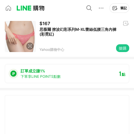
筆記
$167
思薇爾 撩波幻彩系列M-XL蕾絲低腰三角內褲
(彩霓紅)
搶購
Yahoo購物中心
訂單成立賺1%
1
點
下單享LINE POINTS點數