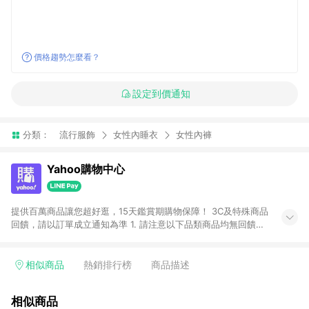
價格趨勢怎麼看？
設定到價通知
分類：
流行服飾
女性內睡衣
女性內褲
Yahoo購物中心
提供百萬商品讓您超好逛，15天鑑賞期購物保障！ 3C及特殊商品
回饋，請以訂單成立通知為準 1. 請注意以下品類商品均無回饋：
-Apple相關商品/手機/票券/儲值金/虛擬點數 -黃金 (金幣 / 金條
/ 金元寶 /立體黃金 / 黃金擺飾 /黃金條塊) [2023/2/10起適用] -
電玩/遊戲/相機/單眼/鏡頭/拍立得 [2024/6/1起適用] -內接硬
相似商品
熱銷排行榜
商品描述
碟、外接硬碟、主機板/顯示卡[2026/5/18起適用] 2. 以下訂單將
不符合導購資格，亦不得使用點數紅包： - 點擊Yahoo奇摩APP
相似商品
的購回饋活動享Yahoo超贈點回饋者 - 購物中心商店之商品：商