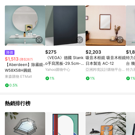
品賣場中有標示「商店」及顯示商店名稱者(指定活動店家除外)
3. 訂單回饋金額將扣除運費/購物金/超贈點/福利金/紅利折抵/折
價券等虛擬貨幣折抵 4. 大宗採購或批發轉賣不具回饋資格： 如
有相關事證認定您為大宗採購、批發轉賣而非最終消費使用者，
相關認定以Yahoo購物中心之認定為準
$275
$2,203
$1,
降價
《VEGA》德國 Stank
吸音木框鏡 吸音木框鏡
特力
$1,513
(降$267)
o手寫黑板-29.5cm--
日本製造 AC-12
台 幾
【Aberdeen】除霧鏡-
布告欄 公佈欄 告示欄
Yahoo購物中心
亞洲跨境設計購物平台
特力
W58X58H圓鏡
立式掛式小黑板
Pinkoi
東森購物 ETMall
1%
1%
1
0.5%
熱銷排行榜