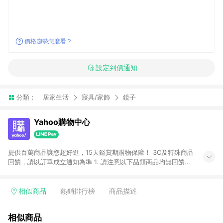
價格趨勢怎麼看？
設定到價通知
分類：
居家生活
寢具/家飾
鏡子
Yahoo購物中心
提供百萬商品讓您超好逛，15天鑑賞期購物保障！ 3C及特殊商品
回饋，請以訂單成立通知為準 1. 請注意以下品類商品均無回饋：
-Apple相關商品/手機/票券/儲值金/虛擬點數 -黃金 (金幣 / 金條
/ 金元寶 /立體黃金 / 黃金擺飾 /黃金條塊) [2023/2/10起適用] -
電玩/遊戲/相機/單眼/鏡頭/拍立得 [2024/6/1起適用] -內接硬
相似商品
熱銷排行榜
商品描述
碟、外接硬碟、主機板/顯示卡[2026/5/18起適用] 2. 以下訂單將
不符合導購資格，亦不得使用點數紅包： - 點擊Yahoo奇摩APP
相似商品
的購回饋活動享Yahoo超贈點回饋者 - 購物中心商店之商品：商