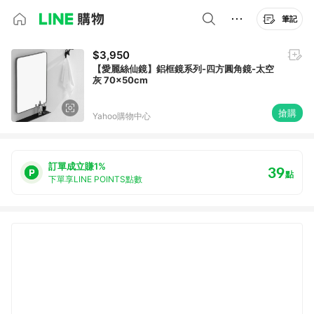
筆記
$3,950
【愛麗絲仙鏡】鋁框鏡系列-四方圓角鏡-太空
灰 70x50cm
搶購
Yahoo購物中心
訂單成立賺1%
39
點
下單享LINE POINTS點數