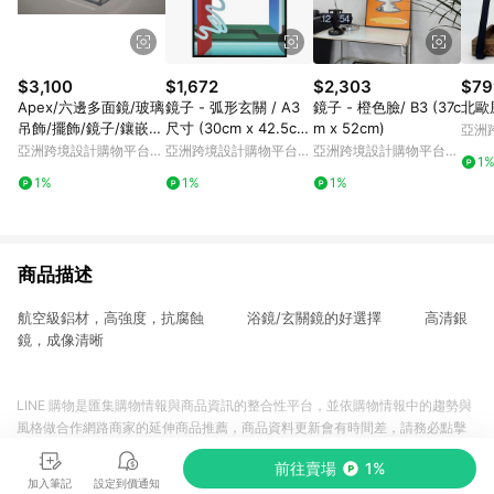
$3,100
$1,672
$2,303
$79
Apex/六邊多面鏡/玻璃
鏡子 - 弧形玄關 / A3
鏡子 - 橙色臉/ B3 (37c
北歐
吊飾/擺飾/鏡子/鑲嵌玻
尺寸 (30cm x 42.5c
m x 52cm)
亞洲
璃
m)
Pinko
亞洲跨境設計購物平台
亞洲跨境設計購物平台
亞洲跨境設計購物平台
1
Pinkoi
Pinkoi
Pinkoi
1%
1%
1%
商品描述
航空級鋁材，高強度，抗腐蝕 浴鏡/玄關鏡的好選擇 高清銀
鏡，成像清晰
LINE 購物是匯集購物情報與商品資訊的整合性平台，並依購物情報中的趨勢與
風格做合作網路商家的延伸商品推薦，商品資料更新會有時間差，請務必點擊
商品至各合作網路商家，確認現售價與購物條件，一切資訊以合作廠商網頁為
前往賣場
1%
準。
加入筆記
設定到價通知