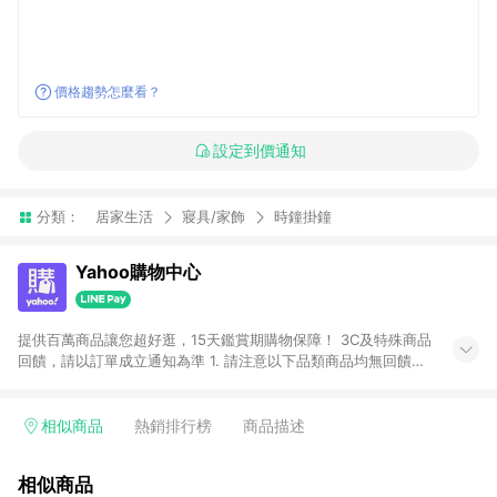
價格趨勢怎麼看？
設定到價通知
分類：
居家生活
寢具/家飾
時鐘掛鐘
Yahoo購物中心
提供百萬商品讓您超好逛，15天鑑賞期購物保障！ 3C及特殊商品
回饋，請以訂單成立通知為準 1. 請注意以下品類商品均無回饋：
-Apple相關商品/手機/票券/儲值金/虛擬點數 -黃金 (金幣 / 金條
/ 金元寶 /立體黃金 / 黃金擺飾 /黃金條塊) [2023/2/10起適用] -
電玩/遊戲/相機/單眼/鏡頭/拍立得 [2024/6/1起適用] -內接硬
相似商品
熱銷排行榜
商品描述
碟、外接硬碟、主機板/顯示卡[2026/5/18起適用] 2. 以下訂單將
不符合導購資格，亦不得使用點數紅包： - 點擊Yahoo奇摩APP
相似商品
的購回饋活動享Yahoo超贈點回饋者 - 購物中心商店之商品：商