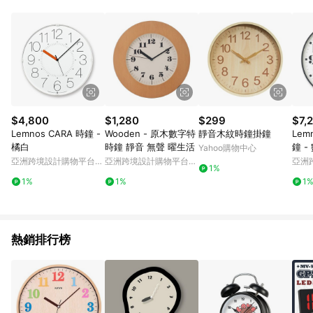
品賣場中有標示「商店」及顯示商店名稱者(指定活動店家除外)
3. 訂單回饋金額將扣除運費/購物金/超贈點/福利金/紅利折抵/折
價券等虛擬貨幣折抵 4. 大宗採購或批發轉賣不具回饋資格： 如
有相關事證認定您為大宗採購、批發轉賣而非最終消費使用者，
相關認定以Yahoo購物中心之認定為準
$4,800
$1,280
$299
$7,
Lemnos CARA 時鐘 -
Wooden - 原木數字特
靜音木紋時鐘掛鐘
Lemn
橘白
時鐘 靜音 無聲 曜生活
鐘 
Yahoo購物中心
亞洲跨境設計購物平台
亞洲跨境設計購物平台
亞洲
1%
Pinkoi
Pinkoi
Pinko
1%
1%
1
熱銷排行榜