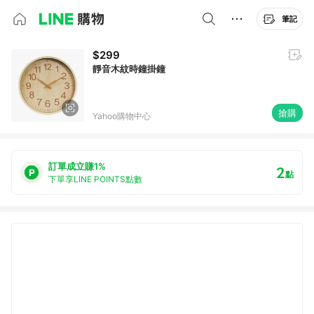
筆記
$299
靜音木紋時鐘掛鐘
搶購
Yahoo購物中心
訂單成立賺1%
2
點
下單享LINE POINTS點數