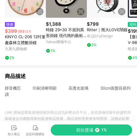
$1,388
$799
降價
限時
時鐘 29*30 不規則異
Ritter｜熊大LOVE鬧鐘
$399
$19
(降$131)
形掛鐘 現代簡約藝術
有.設計uDesign
KINYO CL-206 12吋童
【麋
創意鐘錶 客廳臥室壁掛
Yahoo購物中心
趣森林立體數掛鐘
V-9
2%
鐘 北歐風裝飾鐘
鬧鐘
九乘九購物網
蝦皮
1%
對時
2%
4
鐘 
商品描述
靜音機芯 印刷清晰明顯 高透光玻璃 30cm面盤容易判
讀
LINE 購物是匯集購物情報與商品資訊的整合性平台，並依購物情報中的趨勢與
風格做合作網路商家的延伸商品推薦，商品資料更新會有時間差，請務必點擊
商品至各合作網路商家，確認現售價與購物條件，一切資訊以合作廠商網頁為
前往賣場
1%
準。
加入筆記
設定到價通知