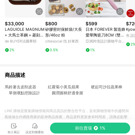
$33,000
$800
$599
$72
LAGUIOLE MAGNUM
矽膠密封保鮮袋/大長
日本 FOREVER 製造鋒
Ky
⋆ 大馬士革鋼 ⋆ 菱刻紋
形/46oz 粉
愛華陶瓷刀8CM (雙色
有.設
點針鑲釘手柄 ⋆ 白牛角
刃粉柄)
de BUYER法國畢耶
citiesocial 找 好東西
亞洲跨境設計購物平台
2
酒刀
Pinkoi
2%
0.5%
1%
商品描述
馬鈴薯去皮削皮器 紅蘿蔔小黃瓜蘋果 硬起司沙拉蔬果棒
單側壞點挖除設計 圓潤握柄舒適拿握
LINE 購物是匯集購物情報與商品資訊的整合性平台，並依購物情報中的趨勢與
風格做合作網路商家的延伸商品推薦，商品資料更新會有時間差，請務必點擊
商品至各合作網路商家，確認現售價與購物條件，一切資訊以合作廠商網頁為
前往賣場
1%
準。
加入筆記
設定到價通知