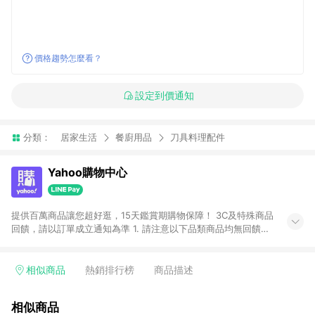
價格趨勢怎麼看？
設定到價通知
分類：
居家生活
餐廚用品
刀具料理配件
Yahoo購物中心
提供百萬商品讓您超好逛，15天鑑賞期購物保障！ 3C及特殊商品
回饋，請以訂單成立通知為準 1. 請注意以下品類商品均無回饋：
-Apple相關商品/手機/票券/儲值金/虛擬點數 -黃金 (金幣 / 金條
/ 金元寶 /立體黃金 / 黃金擺飾 /黃金條塊) [2023/2/10起適用] -
電玩/遊戲/相機/單眼/鏡頭/拍立得 [2024/6/1起適用] -內接硬
相似商品
熱銷排行榜
商品描述
碟、外接硬碟、主機板/顯示卡[2026/5/18起適用] 2. 以下訂單將
不符合導購資格，亦不得使用點數紅包： - 點擊Yahoo奇摩APP
相似商品
的購回饋活動享Yahoo超贈點回饋者 - 購物中心商店之商品：商