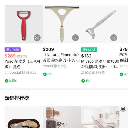
品賣場中有標示「商店」及顯示商店名稱者(指定活動店家除外)
3. 訂單回饋金額將扣除運費/購物金/超贈點/福利金/紅利折抵/折
價券等虛擬貨幣折抵 4. 大宗採購或批發轉賣不具回饋資格： 如
有相關事證認定您為大宗採購、批發轉賣而非最終消費使用者，
相關認定以Yahoo購物中心之認定為準
$209
$79
歷史低價
限時加碼
《Natural Elements》
巧巧
$289
$132
(降$51)
英國 除水刮刀-卡其--
色隨
Ypso 削皮器（三色可
Miyaco 米雅可 經典30
水痕刮刀 玻璃刮刀
Yahoo購物中心
Yah
選） 黑色
4不鏽鋼削皮器-Leidea
樂德兒
citiesocial 找 好東西
萬家福線上購物
1%
0.
0.5%
1%
熱銷排行榜