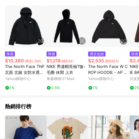
品賣場中有標示「商店」及顯示商店名稱者(指定活動店家除外)
3. 訂單回饋金額將扣除運費/購物金/超贈點/福利金/紅利折抵/折
價券等虛擬貨幣折抵 4. 大宗採購或批發轉賣不具回饋資格： 如
有相關事證認定您為大宗採購、批發轉賣而非最終消費使用者，
相關認定以Yahoo購物中心之認定為準
降價
降價
歷史低價
降價
$10,380
$1,218
$2,535
$2,
(降$1,369)
(降$64)
(降$845)
The North Face TNF
NIKE 男連帽長袖T恤-
The North Face W C
NIKE
北面 北臉 女防水透氣
毛圈 休閒 上衣
ROP HOODIE - AP 女
IE 
抓絨內裡三合一外套-
長袖上衣 NF0A8F0YJ
外套 
Yahoo購物中心
東森購物 ETMall
Yahoo購物中心
沃皮
黑色 W SANGRO FLE
K3
404
WOR
1%
0.5%
1%
2
ECE TRICLIMATE - AP
-NF0A8CK3JK3
熱銷排行榜