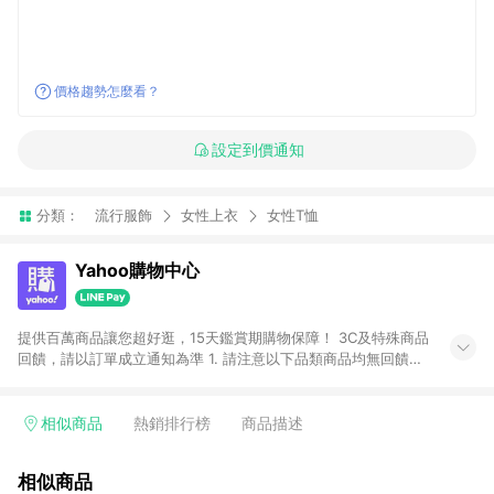
價格趨勢怎麼看？
設定到價通知
分類：
流行服飾
女性上衣
女性T恤
Yahoo購物中心
提供百萬商品讓您超好逛，15天鑑賞期購物保障！ 3C及特殊商品
回饋，請以訂單成立通知為準 1. 請注意以下品類商品均無回饋：
-Apple相關商品/手機/票券/儲值金/虛擬點數 -黃金 (金幣 / 金條
/ 金元寶 /立體黃金 / 黃金擺飾 /黃金條塊) [2023/2/10起適用] -
電玩/遊戲/相機/單眼/鏡頭/拍立得 [2024/6/1起適用] -內接硬
相似商品
熱銷排行榜
商品描述
碟、外接硬碟、主機板/顯示卡[2026/5/18起適用] 2. 以下訂單將
不符合導購資格，亦不得使用點數紅包： - 點擊Yahoo奇摩APP
相似商品
的購回饋活動享Yahoo超贈點回饋者 - 購物中心商店之商品：商