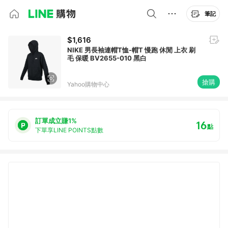
筆記
$1,616
NIKE 男長袖連帽T恤-帽T 慢跑 休閒 上衣 刷
毛 保暖 BV2655-010 黑白
搶購
Yahoo購物中心
訂單成立賺1%
16
點
下單享LINE POINTS點數