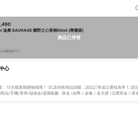
,490
or 迪奧 SAUVAGE 曠野之心香精60ml (專櫃貨)
商品已停售
hoo購物中心
物中心
天鑑賞期購物保障！ 3C及特殊商品回饋，請以訂單成立通知為準 1. 請注意以下品類商品
關商品/手機/票券/儲值金/虛擬點數 -黃金 (金幣 / 金條 / 金元寶 /立體黃金 / 
] 2. 以下訂單將不符合導購資格，亦不得使用點數紅包： - 點擊Yahoo奇摩APP
 - 購物中心商店之商品：商品賣場中有標示「商店」及顯示商店名稱者(指定活動店家
購物金/超贈點/福利金/紅利折抵/折價券等虛擬貨幣折抵 4. 大宗採購或批發
定您為大宗採購、批發轉賣而非最終消費使用者，相關認定以Yahoo購物中心之