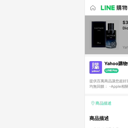
$3
Di
Ya
Yahoo購
提供百萬商品讓您超好逛，15
均無回饋： -Apple相
塊) [2023/2/10起適用] -電玩/遊戲/相機/單眼/鏡頭/拍立得 [2024/6/1起適用] -內接硬碟、外接硬碟、主機板/顯示卡
[2026/5/18起適用
Yahoo超贈點回饋者
商品描述
單回饋金額將扣除運費/
格： 如有相關事證認
商品描述