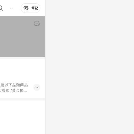
筆記
黃金擺飾 /黃金條
的購回饋活動享
除外) 3. 訂
轉賣不具回饋資
認定為準