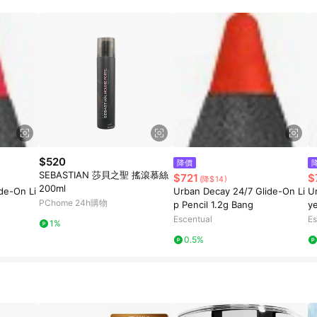
$520
降價
SEBASTIAN 莎貝之聖 搖滾慕絲
$721
$
(降$14)
200ml
de-On Li
Urban Decay 24/7 Glide-On Li
U
PChome 24h購物
p Pencil 1.2g Bang
ye
Escentual
Es
1%
0.5%