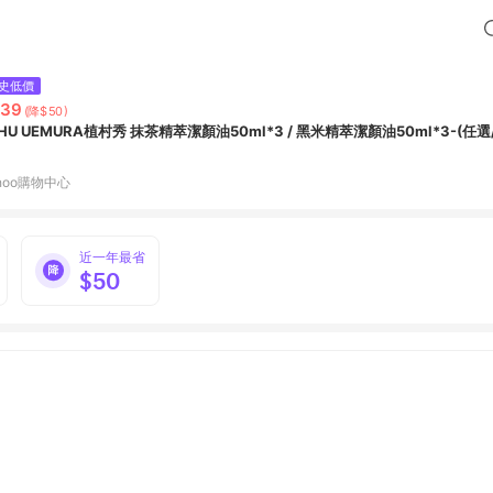
史低價
539
(降$50)
SHU UEMURA植村秀 抹茶精萃潔顏油50ml*3 / 黑米精萃潔顏油50ml*3-(任
hoo購物中心
近一年最省
$50