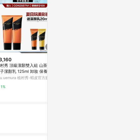
3,160
歷史低價
歷史低價
村秀 頂級潔顏雙入組 山茶花/
$1,529
$1,155
(降$590)
(降$48
子潔顏乳 125ml 卸妝 保養 清
SHU UEMURA植村秀 經典潔顏
【SHISEID
 洗面乳 | Shu uemura 官方旗
hu uemura 植村秀-蝦皮官方旗艦
油150ml*3 (抹茶精萃/酒粕活酵
化潔顏油 200m
店
淨亮) - 正統公司貨
東森購物 ETMall
東森購物 ETMa
1%
0.5%
0.5%