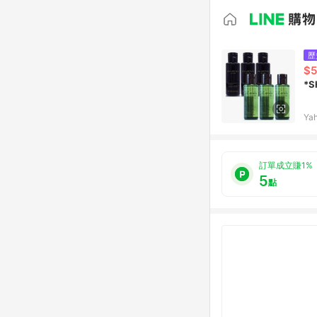
歷
$
*
Ya
訂單成立賺1%
5
點