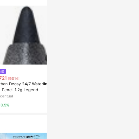
降價
降價
降價
721
$721
$1,117
(降$14)
(降$14)
(降$23
rban Decay 24/7 Waterline E
Urban Decay 24/7 Glide-On E
Estee Laude
 Pencil 1.2g Legend
ye Pencil 1.2g Deep End
y-In-Place F
cealer 7ml 6
centual
Escentual
Escentual
0.5%
0.5%
0.5%