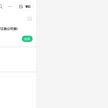
筆記
選/正統公司貨)
搶購