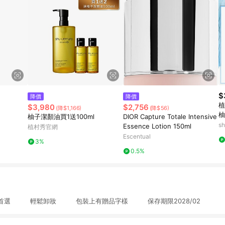
$
降價
降價
植
$3,980
$2,756
(降$1,166)
(降$56)
柚
柚子潔顏油買1送100ml
DIOR Capture Totale Intensive
潔
s
Essence Lotion 150ml
植村秀官網
艦
店
Escentual
3%
0.5%
選 輕鬆卸妝 包裝上有贈品字樣 保存期限2028/02