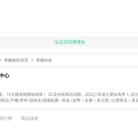
設定到價通知
專櫃臉部清潔
專櫃卸妝
物中心
天鑑賞期購物保障！ 3C及特殊商品回饋，請以訂單成立通知為準 1. 請注意以下品類商品
關商品/手機/票券/儲值金/虛擬點數 -黃金 (金幣 / 金條 / 金元寶 /立體黃金 / 
] 2. 以下訂單將不符合導購資格，亦不得使用點數紅包： - 點擊Yahoo奇摩APP
 - 購物中心商店之商品：商品賣場中有標示「商店」及顯示商店名稱者(指定活動店家
排行榜
商品描述
購物金/超贈點/福利金/紅利折抵/折價券等虛擬貨幣折抵 4. 大宗採購或批發
定您為大宗採購、批發轉賣而非最終消費使用者，相關認定以Yahoo購物中心之