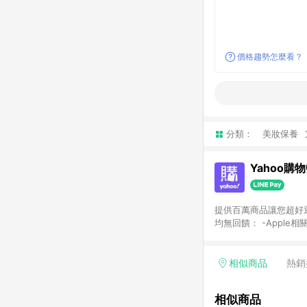
價格趨勢怎麼看？
分類：
美妝保養
Yahoo購
提供百萬商品讓您超好逛，15
均無回饋： -Apple相
塊) [2023/2/10起適用] -電玩/遊戲/相機/單眼/鏡頭/拍立得 [2024/6/1起適用] -內接硬碟、外接硬碟、主機板/顯示卡
[2026/5/18起適用
Yahoo超贈點回饋者
相似商品
熱銷
單回饋金額將扣除運費/
格： 如有相關事證認
相似商品