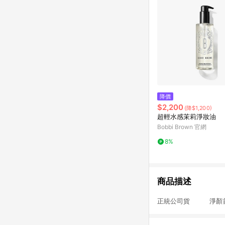
降價
$2,200
(降$1,200)
超輕水感茉莉淨妝油
Bobbi Brown 官網
8%
商品描述
正統公司貨 淨顏首