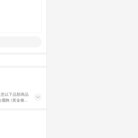
黃金擺飾 /黃金條
的購回饋活動享
除外) 3. 訂
轉賣不具回饋資
認定為準