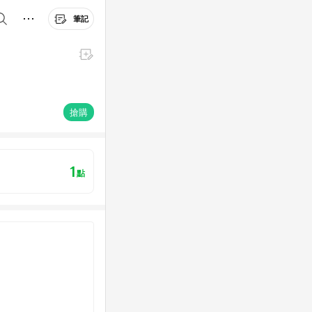
筆記
搶購
1
點