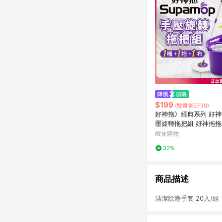
$199
(雙重省$730)
好神拖》經典系列 好
壓旋轉拖把組 好神拖拖
拖把 旋轉拖把 好神拖 
蝦皮購物
轉拖 拖把 AB001
32%
商品描述
清潔除塵手套 20入