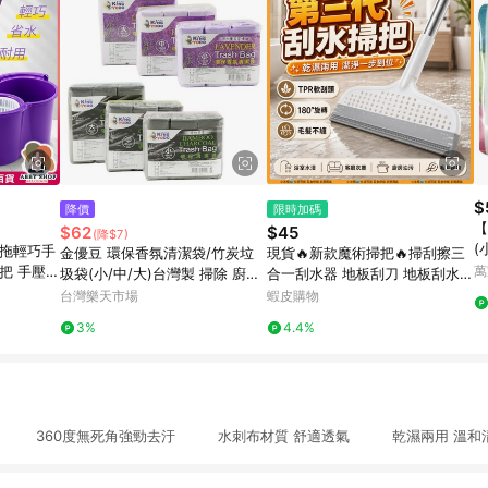
$
降價
限時加碼
【
$62
$45
(降$7)
(
神拖輕巧手
金優豆 環保香氛清潔袋/竹炭垃
現貨🔥新款魔術掃把🔥掃刮擦三
把 手壓式
萬
圾袋(小/中/大)台灣製 掃除 廚餘
合一刮水器 地板刮刀 地板刮水
拖把組 旋
回收袋 無毒 垃圾袋 清潔袋【愛
刮刀掃把 膠條掃把 刮地掃把 刮
台灣樂天市場
蝦皮購物
買】
地板拖把 除水刮刀 地刮掃把
3%
4.4%
/組 360度無死角強勁去汙 水刺布材質 舒適透氣 乾濕兩用 溫和清