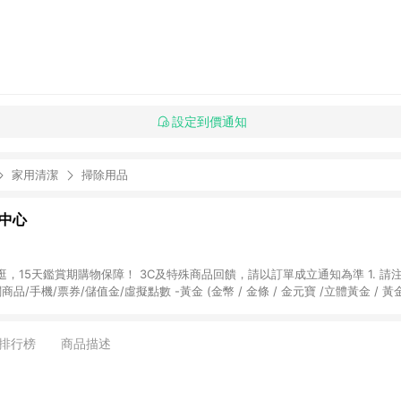
設定到價通知
家用清潔
掃除用品
物中心
天鑑賞期購物保障！ 3C及特殊商品回饋，請以訂單成立通知為準 1. 請注意以下品類商品
關商品/手機/票券/儲值金/虛擬點數 -黃金 (金幣 / 金條 / 金元寶 /立體黃金 / 
] 2. 以下訂單將不符合導購資格，亦不得使用點數紅包： - 點擊Yahoo奇摩APP
 - 購物中心商店之商品：商品賣場中有標示「商店」及顯示商店名稱者(指定活動店家
排行榜
商品描述
購物金/超贈點/福利金/紅利折抵/折價券等虛擬貨幣折抵 4. 大宗採購或批發
定您為大宗採購、批發轉賣而非最終消費使用者，相關認定以Yahoo購物中心之