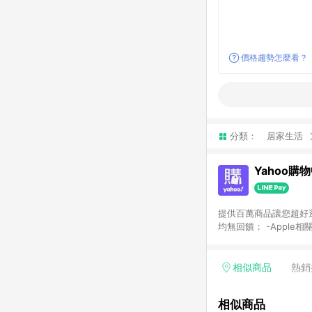
價格趨勢怎麼看？
分類：
居家生活
Yahoo購
提供百萬商品讓您超好逛，15
均無回饋： -Apple相
塊) [2023/2/10起適用] -電玩/遊戲/相機/單眼/鏡頭/拍立得 [2024/6/1起適用] -內接硬碟、外接硬碟、主機板/顯示卡
[2026/5/18起適用
Yahoo超贈點回饋者
相似商品
熱銷
單回饋金額將扣除運費/
格： 如有相關事證認
相似商品