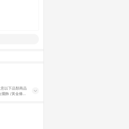
黃金擺飾 /黃金條
的購回饋活動享
除外) 3. 訂
轉賣不具回饋資
認定為準