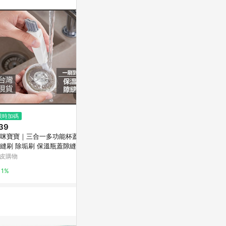
$299
限時加碼
限時加碼
荷生活 拋棄式懶人清潔手套 堅韌
39
$626
材質靜電打掃除塵手套 5組100入
咪寶寶｜三合一多功能杯蓋刷
【UPTON
Yahoo購物中心
縫刷 除垢刷 保溫瓶蓋隙縫刷
尼爾手套雙面
封膠圈隙縫刷 胡蘿蔔刷 洗刷神
指洗車手套不
皮購物
蝦皮購物
0.3%
1%
5.2%