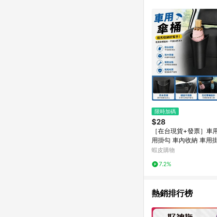
限時加碼
$28
［在台現貨+發票］車用
用掛勾 車內收納 車用
傘架 車用置物架 車用
蝦皮購物
圾桶 車用防水桶 防水
7.2%
熱銷排行榜