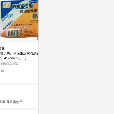
59
$125
限時加碼
垃圾袋】環保生活家清潔袋
【蝦皮直營】
$59
小)-45*56cm(15L)
袋 3捲入 垃圾袋
巧易潔蜂巢乾拖除塵紙 30入
除 居家清潔
家福線上購物
蝦皮直營_最快
萬家福線上購物
1%
3%
1%
潔 可重複使用