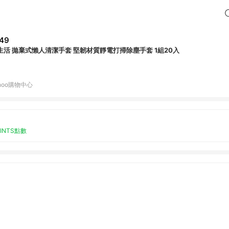
49
生活 拋棄式懶人清潔手套 堅韌材質靜電打掃除塵手套 1組20入
hoo購物中心
OINTS點數