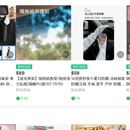
限時加碼
限時加碼
$89
$59
$
傘架 車
【迪克車架】隔熱紙救星/無痕強
🚀現貨秒發🌞夏日防曬 冰絲袖套
媽
掛鉤 掛勾
力貼膜/隔離PU膜(ST-7070)
防曬涼感 手袖 遮手 戶外 防曬 冰
隙
垃圾桶 垃
袖 袖套 薄款 手袖 抗UV 紫外線
密
蝦皮商城
蝦皮購物
蝦
桶
騎車 開車
器
3.2%
1%