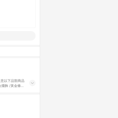
黃金擺飾 /黃金條
的購回饋活動享
除外) 3. 訂
轉賣不具回饋資
認定為準