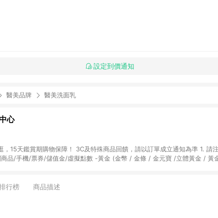
設定到價通知
醫美品牌
醫美洗面乳
物中心
天鑑賞期購物保障！ 3C及特殊商品回饋，請以訂單成立通知為準 1. 請注意以下品類商品
關商品/手機/票券/儲值金/虛擬點數 -黃金 (金幣 / 金條 / 金元寶 /立體黃金 / 
] 2. 以下訂單將不符合導購資格，亦不得使用點數紅包： - 點擊Yahoo奇摩APP
 - 購物中心商店之商品：商品賣場中有標示「商店」及顯示商店名稱者(指定活動店家
排行榜
商品描述
購物金/超贈點/福利金/紅利折抵/折價券等虛擬貨幣折抵 4. 大宗採購或批發
定您為大宗採購、批發轉賣而非最終消費使用者，相關認定以Yahoo購物中心之