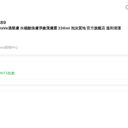
489
eraVe適樂膚 水楊酸煥膚淨嫩潔膚露 236ml 泡沫質地 官方旗艦店 溫和清潔
hoo購物中心
OINTS點數