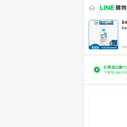
$
C
Ya
訂單成立賺1%
下單享LINE P