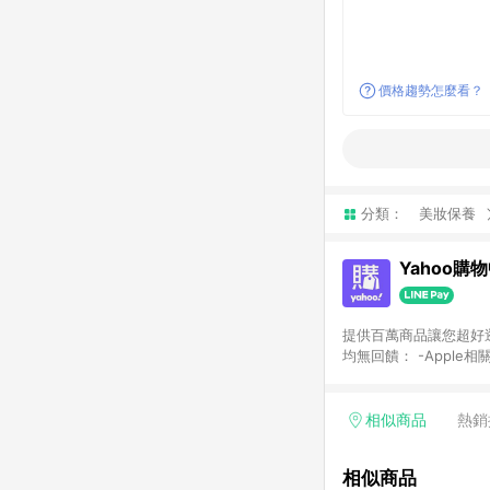
價格趨勢怎麼看？
分類：
美妝保養
Yahoo購
提供百萬商品讓您超好逛，15
均無回饋： -Apple相
塊) [2023/2/10起適用] -電玩/遊戲/相機/單眼/鏡頭/拍立得 [2024/6/1起適用] -內接硬碟、外接硬碟、主機板/顯示卡
[2026/5/18起適用
Yahoo超贈點回饋者
相似商品
熱銷
單回饋金額將扣除運費/
格： 如有相關事證認
相似商品