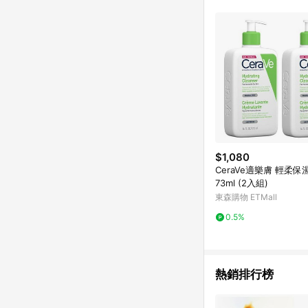
$1,080
CeraVe適樂膚 輕柔保
73ml (2入組)
東森購物 ETMall
0.5%
熱銷排行榜