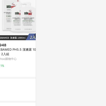
948
降價
降價
EBAMED PH5.5 潔膚露 1000
$350
$2,085
(降$350)
(降$1
l 2入組
玫瑰氨基酸淨白洗卸二用慕絲B1
medicube AG
ahoo購物中心
2升級版250ml(買一送一，兩入
al Cleansing
$350)
ptions)
雅聞倍優
Olive Young
1%
3%
3%