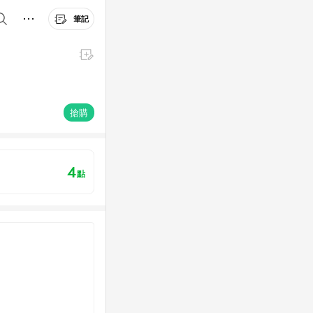
筆記
搶購
4
點