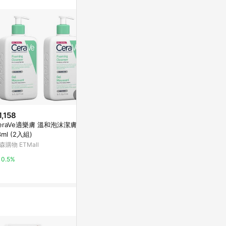
1,158
降價
降價
eraVe適樂膚 溫和泡沫潔膚露4
$455
$489
(降$151)
(降$16)
3ml (2入組)
【CeraVe】控油淨痘潔面啫喱
【CeraVe
森購物 ETMall
（新舊包裝隨機）
浴油｜236ml
TutorABC Shop
TutorABC Sho
0.5%
12%
12%