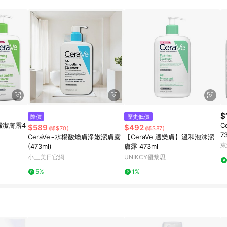
$
降價
歷史低價
濕潔膚露4
C
$589
$492
(降$70)
(降$87)
7
CeraVe~水楊酸煥膚淨嫩潔膚露
【CeraVe 適樂膚】溫和泡沫潔
東
(473ml)
膚露 473ml
小三美日官網
UNIKCY優黎思
5%
1%