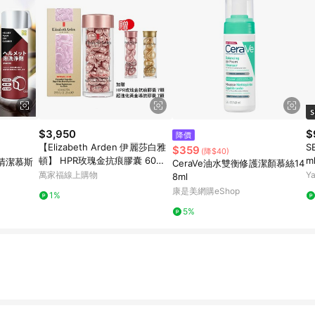
$3,950
$
降價
【Elizabeth Arden 伊麗莎白雅
S
$359
(降$40)
頓】 HPR玫瑰金抗痕膠囊 60顆
m
泡清潔慕斯
CeraVe油水雙衡修護潔顏慕絲14
加贈14顆
萬家福線上購物
Y
8ml
康是美網購eShop
1%
5%