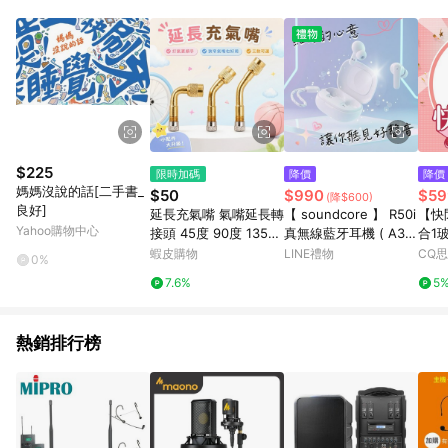
品賣場中有標示「商店」及顯示商店名稱者(指定活動店家除外)
3. 訂單回饋金額將扣除運費/購物金/超贈點/福利金/紅利折抵/折
價券等虛擬貨幣折抵 4. 大宗採購或批發轉賣不具回饋資格： 如
有相關事證認定您為大宗採購、批發轉賣而非最終消費使用者，
相關認定以Yahoo購物中心之認定為準
$225
限時加碼
降價
降價
媽媽沒說的話[二手書_
$50
$990
$59
(降$600)
良好]
延長充氣嘴 氣嘴延長轉
【 soundcore 】 R50i
【快
Yahoo購物中心
接頭 45度 90度 135度
真無線藍牙耳機 ( A39
合1
輪胎打氣轉接頭 黃銅氣
49 ) 獅子座/獅子座生
蝦皮購物
LINE禮物
CQ
0%
嘴 機車 汽車 腳踏車 打
日/生日禮物/禮物推薦/
7.6%
5
氣機延長嘴
重低音/長續航/實用禮
物/音質體驗升級/追劇
神器/音樂好禮
熱銷排行榜