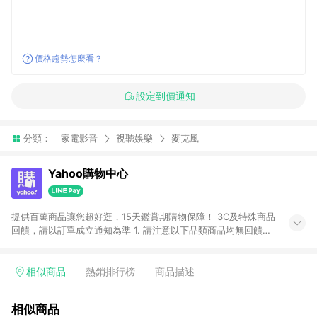
價格趨勢怎麼看？
設定到價通知
分類：
家電影音
視聽娛樂
麥克風
Yahoo購物中心
提供百萬商品讓您超好逛，15天鑑賞期購物保障！ 3C及特殊商品
回饋，請以訂單成立通知為準 1. 請注意以下品類商品均無回饋：
-Apple相關商品/手機/票券/儲值金/虛擬點數 -黃金 (金幣 / 金條
/ 金元寶 /立體黃金 / 黃金擺飾 /黃金條塊) [2023/2/10起適用] -
電玩/遊戲/相機/單眼/鏡頭/拍立得 [2024/6/1起適用] -內接硬
相似商品
熱銷排行榜
商品描述
碟、外接硬碟、主機板/顯示卡[2026/5/18起適用] 2. 以下訂單將
不符合導購資格，亦不得使用點數紅包： - 點擊Yahoo奇摩APP
相似商品
的購回饋活動享Yahoo超贈點回饋者 - 購物中心商店之商品：商