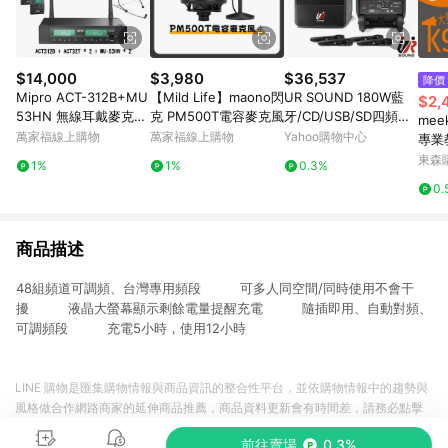
$14,000
$3,980
$36,537
降價
Mipro ACT-312B+MU
【Mild Life】maono閃
UR SOUND 180W藍
$2,
53HN 無線耳戴麥克風
克 PM500T電容麥克風
牙/CD/USB/SD四頻移
mee
組 (兩支麥克風款)【敦
動式無線擴音機 PU-9
萬家福線上購物
萬家福線上購物
Yahoo購物中心
專業
煌樂器】
S604CDNB
有線
東森購
1%
1%
0.3%
音機
0.
風 
無線
商品描述
48組頻道可調頻、台灣專用頻段 可多人同空間/同時使用不會干
擾 液晶大螢幕顯示剩餘電量提醒充電 隨插即用、自動對頻、
可調頻段 充電5小時，使用12小時
LINE 購物是匯集購物情報與商品資訊的整合性平台，並依購物情報中的趨勢與
風格做合作網路商家的延伸商品推薦，商品資料更新會有時間差，請務必點擊
商品至各合作網路商家，確認現售價與購物條件，一切資訊以合作廠商網頁為
前往賣場
0.3%
準。