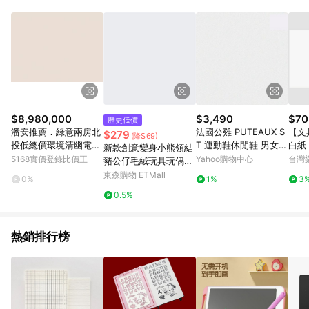
品賣場中有標示「商店」及顯示商店名稱者(指定活動店家除外)
3. 訂單回饋金額將扣除運費/購物金/超贈點/福利金/紅利折抵/折
價券等虛擬貨幣折抵 4. 大宗採購或批發轉賣不具回饋資格： 如
有相關事證認定您為大宗採購、批發轉賣而非最終消費使用者，
相關認定以Yahoo購物中心之認定為準
$8,980,000
$3,490
$70
歷史低價
潘安推薦．綠意兩房北
法國公雞 PUTEAUX S
【文
$279
(降$69)
投低總價環境清幽電梯
T 運動鞋休閒鞋 男女鞋
白紙 
新款創意變身小熊領結
美宅｜台北市北投區溫
2色 LJY73102
【A
5168實價登錄比價王
Yahoo購物中心
台灣
豬公仔毛絨玩具玩偶抓
泉路
數(
機娃娃送女生兒童禮物
東森購物 ETMall
0%
1%
3
點)】
0.5%
熱銷排行榜