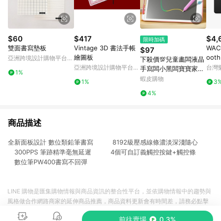
$60
$417
$4,
限時加碼
雙面書寫墊板
Vintage 3D 書法手帳
WACO
$97
繪圖板
oot
亞洲跨境設計購物平台
下殺價💯兒童畵闆液晶
藍牙版
Pinkoi
亞洲跨境設計購物平台
台灣
手寫闆小黑闆寶寶家用
1%
L-6
Pinkoi
塗鴉繪畵電子寫字闆繪
蝦皮購物
1%
3
圖畵畵闆
4%
商品描述
全新面板設計 數位類鉛筆書寫 8192級壓感線條濃淡深淺隨心
300PPS 筆跡精準毫無延遲 4個可自訂義觸控按鍵+觸控條
數位筆PW400書寫不回彈
LINE 購物是匯集購物情報與商品資訊的整合性平台，並依購物情報中的趨勢與
風格做合作網路商家的延伸商品推薦，商品資料更新會有時間差，請務必點擊
商品至各合作網路商家，確認現售價與購物條件，一切資訊以合作廠商網頁為
前往賣場
0.3%
準。