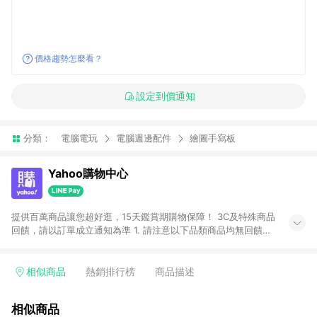
價格趨勢怎麼看？
設定到價通知
分類：
電腦電玩
電腦週邊配件
繪圖手寫板
Yahoo購物中心
提供百萬商品讓您超好逛，15天鑑賞期購物保障！ 3C及特殊商品
回饋，請以訂單成立通知為準 1. 請注意以下品類商品均無回饋：
-Apple相關商品/手機/票券/儲值金/虛擬點數 -黃金 (金幣 / 金條
/ 金元寶 /立體黃金 / 黃金擺飾 /黃金條塊) [2023/2/10起適用] -
電玩/遊戲/相機/單眼/鏡頭/拍立得 [2024/6/1起適用] -內接硬
相似商品
熱銷排行榜
商品描述
碟、外接硬碟、主機板/顯示卡[2026/5/18起適用] 2. 以下訂單將
不符合導購資格，亦不得使用點數紅包： - 點擊Yahoo奇摩APP
相似商品
的購回饋活動享Yahoo超贈點回饋者 - 購物中心商店之商品：商