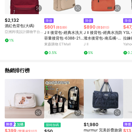
$2,132
降價
降價
降價
酒紅色背包(大碼)
$801
$890
$47
(降$89)
(降$610)
亞洲跨境設計購物平台
J II 後背包-經典水洗大
J II 後背包-經典水洗防
YSL
Pinkoi
容量後背包-6388-21-
潑水後背包-南瓜橘-63
拉鍊後
1%
多色任選
88-25
黑)
東森購物 ETMall
J II
Yah
0.5%
5%
0.
熱銷排行榜
$1,980
限時加碼
murmur 完美折疊旅袋
$399
$13
$50
(雙重省$102)