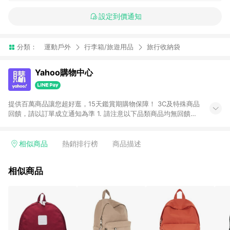
設定到價通知
分類：
運動戶外
行李箱/旅遊用品
旅行收納袋
Yahoo購物中心
提供百萬商品讓您超好逛，15天鑑賞期購物保障！ 3C及特殊商品
回饋，請以訂單成立通知為準 1. 請注意以下品類商品均無回饋：
-Apple相關商品/手機/票券/儲值金/虛擬點數 -黃金 (金幣 / 金條
/ 金元寶 /立體黃金 / 黃金擺飾 /黃金條塊) [2023/2/10起適用] -
電玩/遊戲/相機/單眼/鏡頭/拍立得 [2024/6/1起適用] -內接硬
相似商品
熱銷排行榜
商品描述
碟、外接硬碟、主機板/顯示卡[2026/5/18起適用] 2. 以下訂單將
不符合導購資格，亦不得使用點數紅包： - 點擊Yahoo奇摩APP
相似商品
的購回饋活動享Yahoo超贈點回饋者 - 購物中心商店之商品：商
品賣場中有標示「商店」及顯示商店名稱者(指定活動店家除外)
3. 訂單回饋金額將扣除運費/購物金/超贈點/福利金/紅利折抵/折
價券等虛擬貨幣折抵 4. 大宗採購或批發轉賣不具回饋資格： 如
有相關事證認定您為大宗採購、批發轉賣而非最終消費使用者，
相關認定以Yahoo購物中心之認定為準