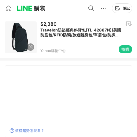
筆記
$2,380
Travelon防盜經典斜背包(TL-42887N)(美國
防盜包/RFID防竊/旅遊隨身包/單肩包/防扒手/
父親節禮物)
搶購
Yahoo購物中心
價格趨勢怎麼看？