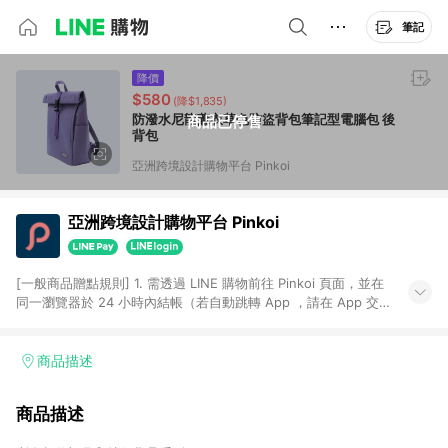
筆記
降價
$580
(降$1,835)
防潑水尼龍薰衣草色防盜背包筆記型電腦包 後
商品已停售
背包
亞洲跨境設計購物平台 Pinkoi
亞洲跨境設計購物平台 Pinkoi
[一般商品贈點規則] 1. 需透過 LINE 購物前往 Pinkoi 頁面，並在
同一瀏覽器於 24 小時內結帳（若自動跳轉 App ，請在 App 交
易），才具點數回饋資格。 2. 點數回饋計算將扣除訂單金額中的
運費與金流手續費與手動輸入之優惠碼折扣。 3. LINE 購物點數
回饋訂單不得享有 Pinkoi 站方優惠，例如首購優惠，P coins，
商品描述
全站(不包含手動輸入之優惠碼)。 4. 透過 LINE 購物連結到
Pinkoi 以外之網站購買之商品不具贈點資格。 5. 取消訂單或退貨
商品描述
行為，不具贈點資格，部分退款不在此限。 6. APP 請更新至
Android v4.6.0 / iOS v4.1.5 以上才具贈點資格。 7. 點數將於出