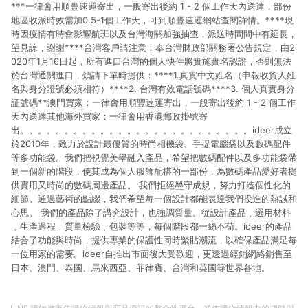
***一律會用順豐速運寄出，一般寄出後約 1 - 2 個工作天內送達，部份
地區收派時效需加0.5-1個工作天，可到順豐速運網站查閱詳情。****現
時因疫情有時會影響航班以及台灣海關加強抽查，派送時間間中有延長，
望見諒，謝謝****台灣客戶請注意：奉台灣財政部關務署公告規定，由2
020年1月16日起，所有進口台灣的個人快件將實施實名認證，否則無法
於台灣通關進口，煩請下單時提供：****1.真實中文姓名（申報收貨人姓
名與身分證號必須相符）****2. 台灣有效電話號碼****3. 個人真實身分
証號碼**澳門買家：一律會用順豐速運寄出，一般寄出後約 1 - 2 個工作
天內送達其他海外買家：一律會用香港郵政掛號寄
出。。。。。。。。。。。。。。。。。。。。。。。。。。ideer成立
於2010年，致力於設計最優質的時尚相機袋、手提電腦袋以及數碼配件
等多功能袋。我們把視覺美學融入產品，希望把數碼配件以及多功能袋帶
到一個新的階段，使其成為個人服飾配搭的一部份，為數碼產品愛好者提
供實用又時尚的數碼周邊產品。 我們拒絕墨守成規，努力打造個性化的
細節。通過藝術的點綴，我們希望每一個設計都能表達我們投進的熱誠和
心思。 我們的產品除了講究設計，也強調質量。從設計產品﹑選用材料
﹑生產過程﹑質量檢驗﹑包裝等等，每個階段都一絲不苟。ideer的產品
結合了功能與時尚，提供專業的保護性同時緊貼潮流，以確保產品滿足每
一位用家的需要。ideer自推出市面後大受歡迎，更透過經銷網絡銷售至
日本、澳門、泰國、馬來西亞、菲律賓、台灣和英國等世界各地。