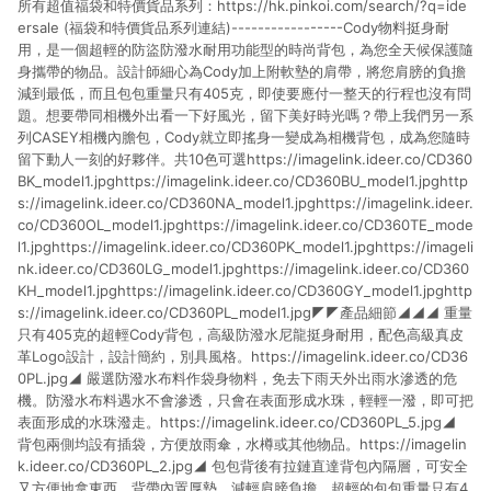
所有超值福袋和特價貨品系列：https://hk.pinkoi.com/search/?q=ide
貨後 45 天後發送。 8. 群眾募資商品，禮物卡，開館保證金，補
運費，攤位費等不具贈點資格。 9. LINE 購物站上之商品規格、
ersale (福袋和特價貨品系列連結)-----------------Cody物料挺身耐
顏色、價位、贈品如與 Pinkoi 商品資訊頁及購物車不符，以
用，是一個超輕的防盜防潑水耐用功能型的時尚背包，為您全天候保護隨
Pinkoi 購物商品資訊頁及購物車標示為準。 10. 點數紅包使用規
身攜帶的物品。設計師細心為Cody加上附軟墊的肩帶，將您肩膀的負擔
則請以點數紅包活動說明為準。 11. 若於 LINE 購物前往 Pinkoi
減到最低，而且包包重量只有405克，即使要應付一整天的行程也沒有問
頁面後才首次下載 Pinkoi APP 並完成訂單，不符合導購資格；承
題。想要帶同相機外出看一下好風光，留下美好時光嗎？帶上我們另一系
上，首次下載 Pinkoi APP 後，需透過 LINE 購物前往 Pinkoi 頁
列CASEY相機內膽包，Cody就立即搖身一變成為相機背包，成為您隨時
面，方享導購資格。
留下動人一刻的好夥伴。共10色可選https://imagelink.ideer.co/CD360
BK_model1.jpghttps://imagelink.ideer.co/CD360BU_model1.jpghttp
s://imagelink.ideer.co/CD360NA_model1.jpghttps://imagelink.ideer.
co/CD360OL_model1.jpghttps://imagelink.ideer.co/CD360TE_mode
l1.jpghttps://imagelink.ideer.co/CD360PK_model1.jpghttps://imageli
nk.ideer.co/CD360LG_model1.jpghttps://imagelink.ideer.co/CD360
KH_model1.jpghttps://imagelink.ideer.co/CD360GY_model1.jpghttp
s://imagelink.ideer.co/CD360PL_model1.jpg◤◤產品細節◢◢◢ 重量
只有405克的超輕Cody背包，高級防潑水尼龍挺身耐用，配色高級真皮
革Logo設計，設計簡約，別具風格。https://imagelink.ideer.co/CD36
0PL.jpg◢ 嚴選防潑水布料作袋身物料，免去下雨天外出雨水滲透的危
機。防潑水布料遇水不會滲透，只會在表面形成水珠，輕輕一潑，即可把
表面形成的水珠潑走。https://imagelink.ideer.co/CD360PL_5.jpg◢
背包兩側均設有插袋，方便放雨傘，水樽或其他物品。https://imagelin
k.ideer.co/CD360PL_2.jpg◢ 包包背後有拉鏈直達背包內隔層，可安全
又方便地拿東西。背帶內置厚墊，減輕肩膀負擔。超輕的包包重量只有4