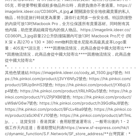
05克，即使要帶較重或較多物品外出時，肩膀負擔亦不會過重。https://
imagelink.ideer.co/CD360PL_4.jpg◢ 開關讓你安全地收藏貴重的私人
物品，特別是旅行時就更為重要，讓你行走間多一份安全感。特設防撞墊
的內袋可放13吋Macbook Pro，全方位保護所有貴重器材。同時附有其
他內隔，助您更易組織背包內的個人物品。https://imagelink.ideer.co/
CD360PL_3.jpg容量22公升防撞隔層內可放13吋 Macbook Pro尺寸 (闊
X 深 x 高)270 x 130 x 380 mm物料防潑水尼龍布高級真皮革Logo重
量：405克**請注意：****因應物流情況，此商品會從中國大陸寄出***
*因應物流情況，此商品會從中國大陸寄出****因應物流情況，此商品會
從中國大陸寄出*
*。。。。。。。。。。。。。。。。。。。。。。。。。。。。。。。。
其他色號連結:https://imagelink.ideer.co/cody_all_1500.jpg1號色: htt
ps://hk.pinkoi.com/product/j3VY6Nfy2號色: https://hk.pinkoi.com/
product/SRUp9nHS3號色: https://hk.pinkoi.com/product/jYX6qU3
p4號色: https://hk.pinkoi.com/product/tRiLhRQu5號色: https://hk.p
inkoi.com/product/YUZPjPXB6號色: https://hk.pinkoi.com/product/
uW9aVG6w7號色: https://hk.pinkoi.com/product/h39GdRaJ8號色:
https://hk.pinkoi.com/product/BFcLv4ba9號色: https://hk.pinkoi.co
m/product/aScXhEYJ10號色: https://hk.pinkoi.com/product/aftTmL
jy。。。送貨安排：香港買家：會用順豐速運寄出，一般寄出後約 1 - 2
個工作天內送達；香港順豐站列表https://www.sf-express.com/hk/t
c/dynamic_function/S.F.Network/SF_store_address/**台灣買家：*