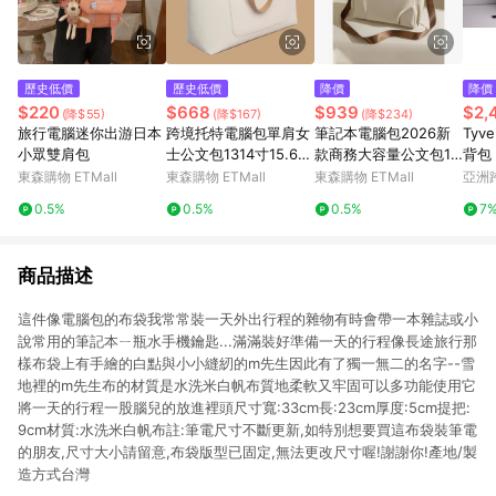
歷史低價
歷史低價
降價
降價
$220
$668
$939
$2,
(降$55)
(降$167)
(降$234)
旅行電腦迷你出游日本
跨境托特電腦包單肩女
筆記本電腦包2026新
Tyv
小眾雙肩包
士公文包1314寸15.6寸
款商務大容量公文包1
背包
大容量筆記本包抗震
5.6寸電腦包輕便布包
袋 
東森購物 ETMall
東森購物 ETMall
東森購物 ETMall
亞洲
大包
Pinko
0.5%
0.5%
0.5%
7
商品描述
這件像電腦包的布袋我常常裝一天外出行程的雜物有時會帶一本雜誌或小
說常用的筆記本ㄧ瓶水手機鑰匙...滿滿裝好準備一天的行程像長途旅行那
樣布袋上有手繪的白點與小小縫紉的m先生因此有了獨一無二的名字--雪
地裡的m先生布的材質是水洗米白帆布質地柔軟又牢固可以多功能使用它
將一天的行程一股腦兒的放進裡頭尺寸寬:33cm長:23cm厚度:5cm提把:
9cm材質:水洗米白帆布註:筆電尺寸不斷更新,如特別想要買這布袋裝筆電
的朋友,尺寸大小請留意,布袋版型已固定,無法更改尺寸喔!謝謝你!產地/製
造方式台灣