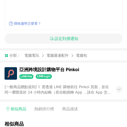
價格趨勢怎麼看？
設定到價通知
分類：
電腦電玩
電腦週邊配件
電腦包
亞洲跨境設計購物平台 Pinkoi
[一般商品贈點規則] 1. 需透過 LINE 購物前往 Pinkoi 頁面，並在
同一瀏覽器於 24 小時內結帳（若自動跳轉 App ，請在 App 交
易），才具點數回饋資格。 2. 點數回饋計算將扣除訂單金額中的
運費與金流手續費與手動輸入之優惠碼折扣。 3. LINE 購物點數
回饋訂單不得享有 Pinkoi 站方優惠，例如首購優惠，P coins，
相似商品
熱銷排行榜
商品描述
全站(不包含手動輸入之優惠碼)。 4. 透過 LINE 購物連結到
Pinkoi 以外之網站購買之商品不具贈點資格。 5. 取消訂單或退貨
相似商品
行為，不具贈點資格，部分退款不在此限。 6. APP 請更新至