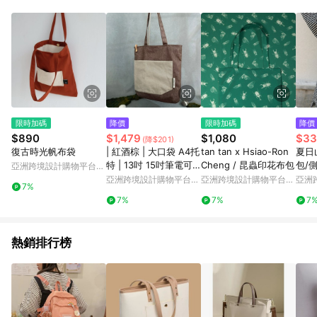
Android v4.6.0 / iOS v4.1.5 以上才具贈點資格。 7. 點數將於出
貨後 45 天後發送。 8. 群眾募資商品，禮物卡，開館保證金，補
運費，攤位費等不具贈點資格。 9. LINE 購物站上之商品規格、
顏色、價位、贈品如與 Pinkoi 商品資訊頁及購物車不符，以
Pinkoi 購物商品資訊頁及購物車標示為準。 10. 點數紅包使用規
則請以點數紅包活動說明為準。 11. 若於 LINE 購物前往 Pinkoi
頁面後才首次下載 Pinkoi APP 並完成訂單，不符合導購資格；承
上，首次下載 Pinkoi APP 後，需透過 LINE 購物前往 Pinkoi 頁
面，方享導購資格。
限時加碼
降價
限時加碼
降價
$890
$1,479
$1,080
$33
(降$201)
復古時光帆布袋
| 紅酒棕 | 大口袋 A4托
tan tan x Hsiao-Ron
夏日
特 | 13吋 15吋筆電可
Cheng / 昆蟲印花布包
包/
亞洲跨境設計購物平台
進
錢包
Pinkoi
亞洲跨境設計購物平台
亞洲跨境設計購物平台
亞洲
7%
Pinkoi
Pinkoi
Pinko
7%
7%
7
熱銷排行榜