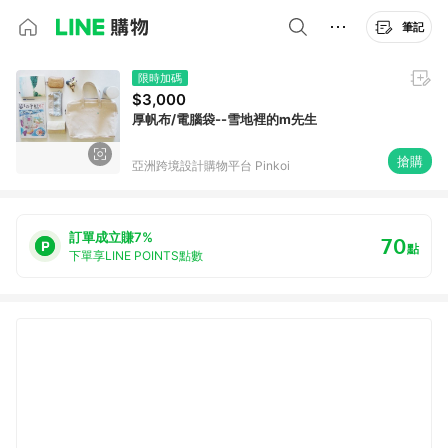
筆記
限時加碼
$3,000
厚帆布/電腦袋--雪地裡的m先生
搶購
亞洲跨境設計購物平台 Pinkoi
訂單成立賺7%
70
點
下單享LINE POINTS點數