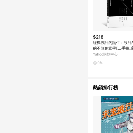
$218
經典設計的誕生：設計品
的不敗創意學[二手書_
Yahoo購物中心
0%
熱銷排行榜