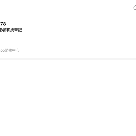
378
營者養成筆記
hoo購物中心