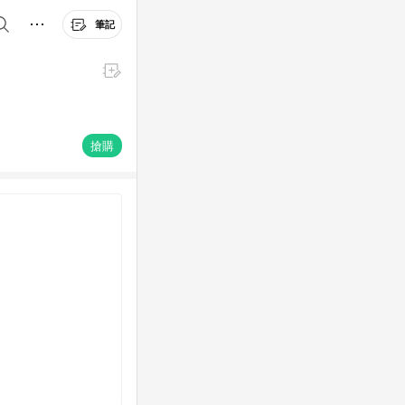
筆記
搶購