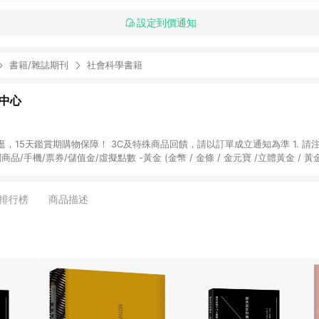
設定到價通知
書籍/雜誌期刊
社會科學書籍
物中心
天鑑賞期購物保障！ 3C及特殊商品回饋，請以訂單成立通知為準 1. 請注意以下品類商品
關商品/手機/票券/儲值金/虛擬點數 -黃金 (金幣 / 金條 / 金元寶 /立體黃金 / 
] 2. 以下訂單將不符合導購資格，亦不得使用點數紅包： - 點擊Yahoo奇摩APP
 - 購物中心商店之商品：商品賣場中有標示「商店」及顯示商店名稱者(指定活動店家
排行榜
商品描述
購物金/超贈點/福利金/紅利折抵/折價券等虛擬貨幣折抵 4. 大宗採購或批發
定您為大宗採購、批發轉賣而非最終消費使用者，相關認定以Yahoo購物中心之