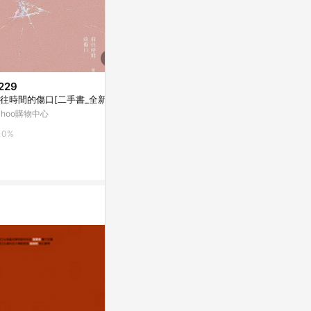
229
$310
$212
往時間的傷口[二手書_全新]
在田中央：宜蘭的青春．建築的
我也曾想過，
場所．島嶼的線條[二手書_全新]
（限量燙印書
ahoo購物中心
好]
Yahoo購物中心
Yahoo購物中
0%
0%
0%