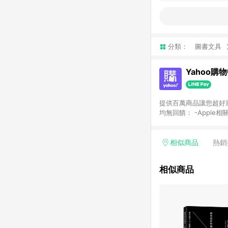
分類：
圖書文具
Yahoo購
提供百萬商品讓您超好逛，15
均無回饋： -Apple相
塊) [2023/2/10起適用] -電玩/遊戲/相機/單眼/鏡頭/拍立得 [2024/6/1起適用] -內接硬碟、外接硬碟、主機板/顯示卡
[2026/5/18起適用
Yahoo超贈點回饋者
相似商品
熱銷
單回饋金額將扣除運費/
格： 如有相關事證認
相似商品