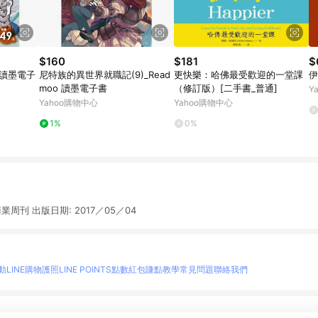
$160
$181
$
 讀墨電子
尼特族的異世界就職記(9)_Read
更快樂：哈佛最受歡迎的一堂課
伊
moo 讀墨電子書
（修訂版）[二手書_普通]
Y
Yahoo購物中心
Yahoo購物中心
1%
0%
業周刊 出版日期: 2017／05／04
動
LINE購物護照
LINE POINTS點數紅包
賺點教學
常見問題
聯絡我們