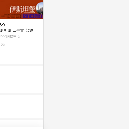
69
$342
$432
斯坦堡[二手書_普通]
想死的愚人
兩種上帝：我
麼活？心理學
ahoo購物中心
Yahoo購物中心
家路易斯的終
Yahoo購物中
0%
0%
好]
0%