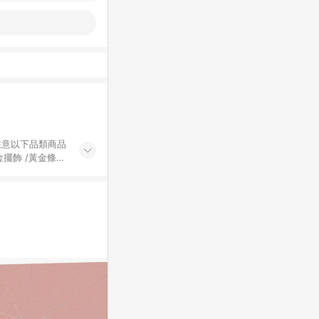
黃金擺飾 /黃金條
的購回饋活動享
除外) 3. 訂
轉賣不具回饋資
認定為準