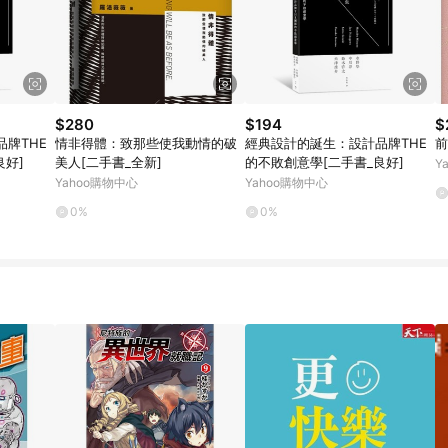
$280
$194
$
牌THE
情非得體：致那些使我動情的破
經典設計的誕生：設計品牌THE
前
良好]
美人[二手書_全新]
的不敗創意學[二手書_良好]
Y
Yahoo購物中心
Yahoo購物中心
0%
0%