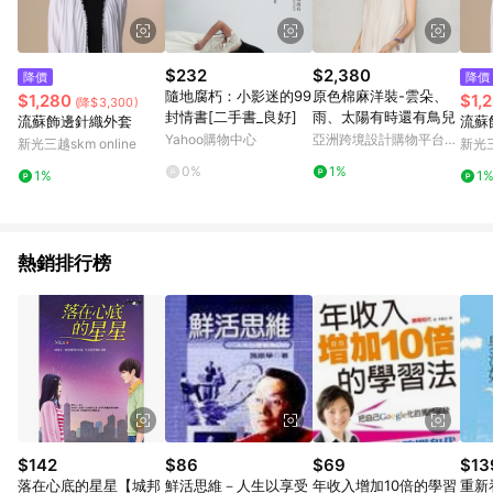
$232
$2,380
降價
降價
隨地腐朽：小影迷的99
原色棉麻洋裝-雲朵、
$1,280
$1,
(降$3,300)
封情書[二手書_良好]
雨、太陽有時還有鳥兒
流蘇飾邊針織外套
流蘇
Yahoo購物中心
亞洲跨境設計購物平台
新光三越skm online
新光三
Pinkoi
0%
1%
1%
1
熱銷排行榜
$142
$86
$69
$13
落在心底的星星【城邦
鮮活思維－人生以享受
年收入增加10倍的學習
重新