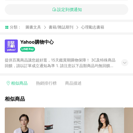
設定到價通知
分類：
圖書文具
書籍/雜誌期刊
心理勵志書籍
Yahoo購物中心
提供百萬商品讓您超好逛，15天鑑賞期購物保障！ 3C及特殊商品
回饋，請以訂單成立通知為準 1. 請注意以下品類商品均無回饋：
-Apple相關商品/手機/票券/儲值金/虛擬點數 -黃金 (金幣 / 金條
/ 金元寶 /立體黃金 / 黃金擺飾 /黃金條塊) [2023/2/10起適用] -
電玩/遊戲/相機/單眼/鏡頭/拍立得 [2024/6/1起適用] -內接硬
相似商品
熱銷排行榜
商品描述
碟、外接硬碟、主機板/顯示卡[2026/5/18起適用] 2. 以下訂單將
不符合導購資格，亦不得使用點數紅包： - 點擊Yahoo奇摩APP
相似商品
的購回饋活動享Yahoo超贈點回饋者 - 購物中心商店之商品：商
品賣場中有標示「商店」及顯示商店名稱者(指定活動店家除外)
3. 訂單回饋金額將扣除運費/購物金/超贈點/福利金/紅利折抵/折
價券等虛擬貨幣折抵 4. 大宗採購或批發轉賣不具回饋資格： 如
有相關事證認定您為大宗採購、批發轉賣而非最終消費使用者，
相關認定以Yahoo購物中心之認定為準