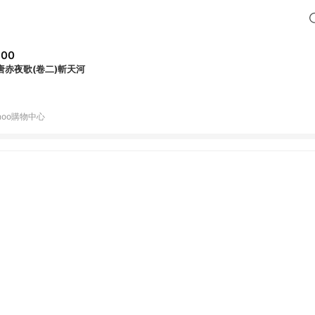
300
唐赤夜歌(卷二)斬天河
hoo購物中心