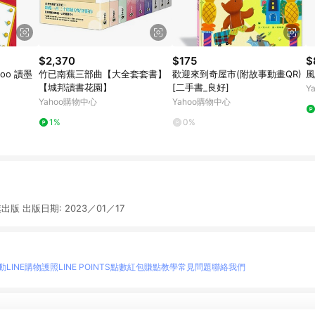
$2,370
$175
$
moo 讀墨
竹已南蕪三部曲【大全套套書】
歡迎來到奇屋市(附故事動畫QR)
風
【城邦讀書花園】
[二手書_良好]
Y
Yahoo購物中心
Yahoo購物中心
1%
0%
出版 出版日期: 2023／01／17
動
LINE購物護照
LINE POINTS點數紅包
賺點教學
常見問題
聯絡我們