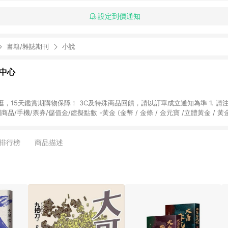
設定到價通知
書籍/雜誌期刊
小說
物中心
天鑑賞期購物保障！ 3C及特殊商品回饋，請以訂單成立通知為準 1. 請注意以下品類商品
關商品/手機/票券/儲值金/虛擬點數 -黃金 (金幣 / 金條 / 金元寶 /立體黃金 / 
] 2. 以下訂單將不符合導購資格，亦不得使用點數紅包： - 點擊Yahoo奇摩APP
 - 購物中心商店之商品：商品賣場中有標示「商店」及顯示商店名稱者(指定活動店家
排行榜
商品描述
購物金/超贈點/福利金/紅利折抵/折價券等虛擬貨幣折抵 4. 大宗採購或批發
定您為大宗採購、批發轉賣而非最終消費使用者，相關認定以Yahoo購物中心之