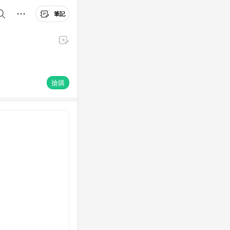
筆記
搶購