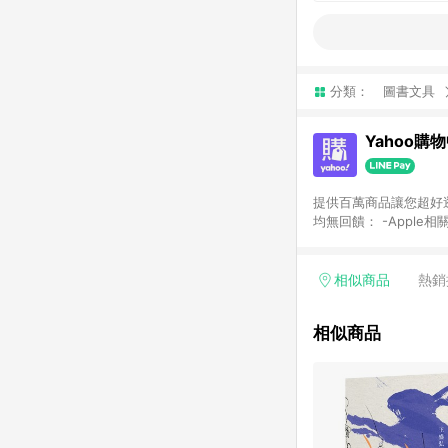
分類：
圖書文具
Yahoo購
提供百萬商品讓您超好逛，15
均無回饋： -Apple相
塊) [2023/2/10起適用] -電玩/遊戲/相機/單眼/鏡頭/拍立得 [2024/6/1起適用] -內接硬碟、外接硬碟、主機板/顯示卡
[2026/5/18起適用
Yahoo超贈點回饋者
相似商品
熱銷
單回饋金額將扣除運費/
格： 如有相關事證認
相似商品