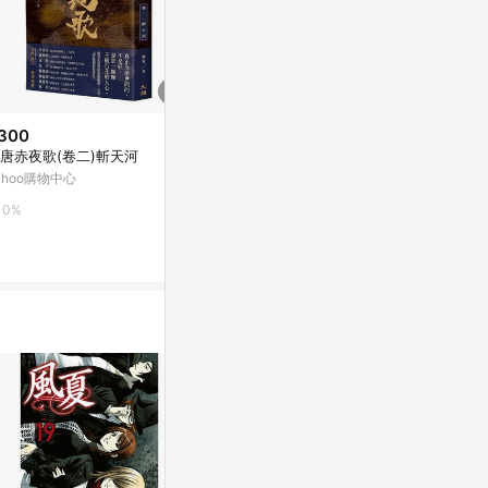
300
$168
降價
唐赤夜歌(卷二)斬天河
未央歌（紀念版）[二手書_良好]
$315
(降$44)
ahoo購物中心
Yahoo購物中心
風雲京都：京
人類學巡檢
0%
0%
康是美網購eSh
0%