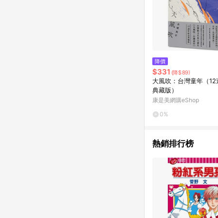
降價
$331
(降$89)
大風吹：台灣童年（12
典藏版）
康是美網購eShop
0%
熱銷排行榜