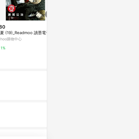
80
$145
降價
夏 (19)_Readmoo 讀墨電子書
走訪諸葛亮[二
$418
(降$112)
ahoo購物中心
Yahoo購物中
偽善賊：北一喜多捕物帖三
康是美網購eShop
1%
0%
0%