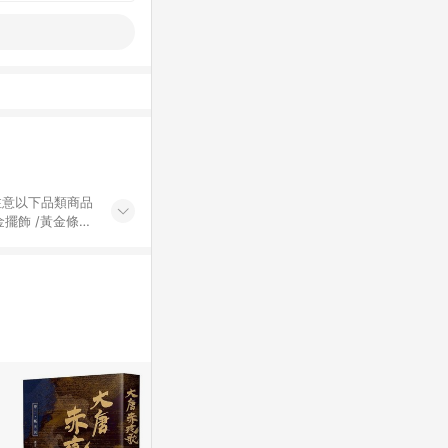
黃金擺飾 /黃金條
的購回饋活動享
除外) 3. 訂
轉賣不具回饋資
認定為準