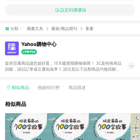
設定到價通知
分類：
圖書文具
書籍/雜誌期刊
童書
Yahoo購物中心
提供百萬商品讓您超好逛，15天鑑賞期購物保障！ 3C及特殊商品
回饋，請以訂單成立通知為準 1. 請注意以下品類商品均無回饋：
-Apple相關商品/手機/票券/儲值金/虛擬點數 -黃金 (金幣 / 金條
/ 金元寶 /立體黃金 / 黃金擺飾 /黃金條塊) [2023/2/10起適用] -
電玩/遊戲/相機/單眼/鏡頭/拍立得 [2024/6/1起適用] -內接硬
相似商品
熱銷排行榜
商品描述
碟、外接硬碟、主機板/顯示卡[2026/5/18起適用] 2. 以下訂單將
不符合導購資格，亦不得使用點數紅包： - 點擊Yahoo奇摩APP
相似商品
的購回饋活動享Yahoo超贈點回饋者 - 購物中心商店之商品：商
品賣場中有標示「商店」及顯示商店名稱者(指定活動店家除外)
3. 訂單回饋金額將扣除運費/購物金/超贈點/福利金/紅利折抵/折
價券等虛擬貨幣折抵 4. 大宗採購或批發轉賣不具回饋資格： 如
有相關事證認定您為大宗採購、批發轉賣而非最終消費使用者，
相關認定以Yahoo購物中心之認定為準