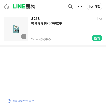
筆記
$213
林良爺爺的700字故事
搶購
Yahoo購物中心
價格趨勢怎麼看？