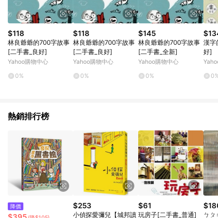
$118
$118
$145
$13
林良爺爺的700字故事
林良爺爺的700字故事
林良爺爺的700字故事
漢字
[二手書_良好]
[二手書_良好]
[二手書_全新]
好]
Yahoo購物中心
Yahoo購物中心
Yahoo購物中心
Yah
0%
0%
0%
0
熱銷排行榜
$253
$61
$18
降價
小偵探愛彌兒【城邦讀
玩房子[二手書_普通]
ㄅㄆ
$395
(降$105)