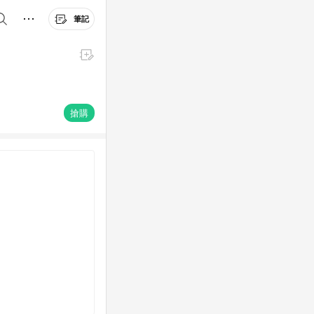
筆記
搶購