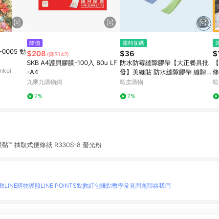
降價
限時加碼
-0005 動
$208
$36
$
(降$142)
SKB A4護貝膠膜-100入 80u LF
防水防霉縫隙膠帶【大正餐具批
【
koi
-A4
發】美縫貼 防水縫隙膠帶 縫隙膠
條
帶 膠帶 隙膠貼 防水隙膠貼 防霉
膠
九乘九購物網
蝦皮購物
蝦
隙膠貼 補縫隙膠帶 防水貼
器
2%
2%
® 狠黏™ 抽取式便條紙 R330S-8 螢光粉
動
LINE購物護照
LINE POINTS點數紅包
賺點教學
常見問題
聯絡我們