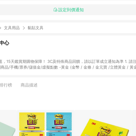
設定到價通知
文具用品
黏貼文具
物中心
天鑑賞期購物保障！ 3C及特殊商品回饋，請以訂單成立通知為準 1. 請注意以下品類商品
關商品/手機/票券/儲值金/虛擬點數 -黃金 (金幣 / 金條 / 金元寶 /立體黃金 / 
] 2. 以下訂單將不符合導購資格，亦不得使用點數紅包： - 點擊Yahoo奇摩APP
 - 購物中心商店之商品：商品賣場中有標示「商店」及顯示商店名稱者(指定活動店家
排行榜
商品描述
購物金/超贈點/福利金/紅利折抵/折價券等虛擬貨幣折抵 4. 大宗採購或批發
定您為大宗採購、批發轉賣而非最終消費使用者，相關認定以Yahoo購物中心之