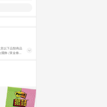
黃金擺飾 /黃金條
的購回饋活動享
除外) 3. 訂
轉賣不具回饋資
認定為準