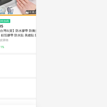
限時加碼
限時加碼
$55
15
$53
(雙重省$3)
【史代新文具】北極熊 SPT2405
台灣出貨】防水膠帶 防黴美縫
🔥桃園有貨
Y 24mm×5M 泡棉雙面膠帶
 鋁箔膠帶 防水貼 美縫貼 隱形
色冰箱膠帶 
帶 防黴膠帶 防風膠帶 擋風神
台灣樂天市場
定 無痕不殘膠
皮購物
蝦皮購物
 美縫條 膠帶
Avdrb
5%
1%
2.4%