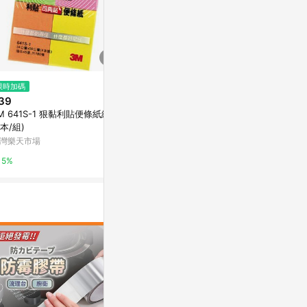
$34
限時加碼
降價
3M 狠黏 便利貼 淺粉 76x50mm
39
$136
(降$41)
/個 656-1SSPST
M 641S-1 狠黏利貼便條紙組合
3M利貼狠黏彩
Yahoo購物中心
4本/組)
S
灣樂天市場
九乘九購物網
1%
5%
2%