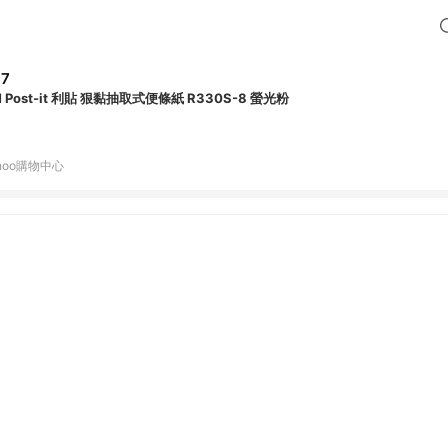
37
3M Post-it 利貼 狠黏抽取式便條紙 R330S-8 螢光粉
hoo購物中心