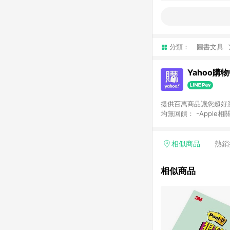
分類：
圖書文具
Yahoo購
提供百萬商品讓您超好逛，15
均無回饋： -Apple相
塊) [2023/2/10起適用] -電玩/遊戲/相機/單眼/鏡頭/拍立得 [2024/6/1起適用] -內接硬碟、外接硬碟、主機板/顯示卡
[2026/5/18起適用
Yahoo超贈點回饋者
相似商品
熱銷
單回饋金額將扣除運費/
格： 如有相關事證認
相似商品