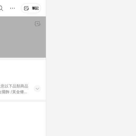
筆記
黃金擺飾 /黃金條
的購回饋活動享
除外) 3. 訂
轉賣不具回饋資
認定為準