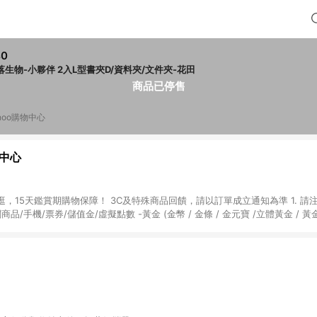
40
落生物-小夥伴 2入L型書夾D/資料夾/文件夾-花田
商品已停售
hoo購物中心
物中心
天鑑賞期購物保障！ 3C及特殊商品回饋，請以訂單成立通知為準 1. 請注意以下品類商品
關商品/手機/票券/儲值金/虛擬點數 -黃金 (金幣 / 金條 / 金元寶 /立體黃金 / 
] 2. 以下訂單將不符合導購資格，亦不得使用點數紅包： - 點擊Yahoo奇摩APP
 - 購物中心商店之商品：商品賣場中有標示「商店」及顯示商店名稱者(指定活動店家
購物金/超贈點/福利金/紅利折抵/折價券等虛擬貨幣折抵 4. 大宗採購或批發
定您為大宗採購、批發轉賣而非最終消費使用者，相關認定以Yahoo購物中心之