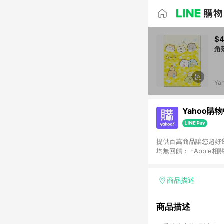
$
角
Ya
Yahoo購
提供百萬商品讓您超好逛，15
均無回饋： -Apple相
塊) [2023/2/10起適用] -電玩/遊戲/相機/單眼/鏡頭/拍立得 [2024/6/1起適用] -內接硬碟、外接硬碟、主機板/顯示卡
[2026/5/18起適用
Yahoo超贈點回饋者
商品描述
單回饋金額將扣除運費/
格： 如有相關事證認
商品描述