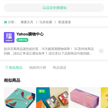
設定到價通知
分類：
圖書文具
玩具收藏
動漫週邊
Yahoo購物中心
提供百萬商品讓您超好逛，15天鑑賞期購物保障！ 3C及特殊商品
回饋，請以訂單成立通知為準 1. 請注意以下品類商品均無回饋：
-Apple相關商品/手機/票券/儲值金/虛擬點數 -黃金 (金幣 / 金條
/ 金元寶 /立體黃金 / 黃金擺飾 /黃金條塊) [2023/2/10起適用] -
電玩/遊戲/相機/單眼/鏡頭/拍立得 [2024/6/1起適用] -內接硬
相似商品
熱銷排行榜
商品描述
碟、外接硬碟、主機板/顯示卡[2026/5/18起適用] 2. 以下訂單將
不符合導購資格，亦不得使用點數紅包： - 點擊Yahoo奇摩APP
相似商品
的購回饋活動享Yahoo超贈點回饋者 - 購物中心商店之商品：商
品賣場中有標示「商店」及顯示商店名稱者(指定活動店家除外)
3. 訂單回饋金額將扣除運費/購物金/超贈點/福利金/紅利折抵/折
價券等虛擬貨幣折抵 4. 大宗採購或批發轉賣不具回饋資格： 如
有相關事證認定您為大宗採購、批發轉賣而非最終消費使用者，
相關認定以Yahoo購物中心之認定為準