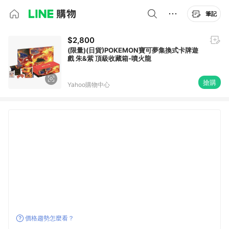
筆記
$2,800
(限量)(日貨)POKEMON寶可夢集換式卡牌遊
戲 朱&紫 頂級收藏箱-噴火龍
搶購
Yahoo購物中心
價格趨勢怎麼看？