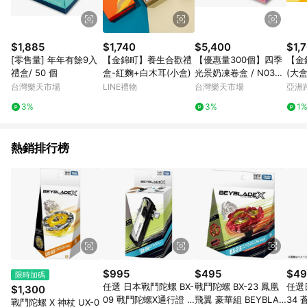
$1,885
$1,740
$5,400
$1,
[零售量] 年年有餘9入
【金錦町】養生合歡禮
【優惠量300個】四季
【金
禮盒/ 50 個
盒-紅麴+白木耳(小盒)
光景奶凍卷盒 / N0300
(大盒
3
台灣樂天市場
LINE禮物
台灣樂天市場
亞洲
Pinko
3%
3%
1
熱銷排行榜
$995
$495
$49
限時加碼
任選 日本戰鬥陀螺 BX-
戰鬥陀螺 BX-23 鳳凰
任選
$1,300
09 戰鬥陀螺X通行證 B
飛翼 豪華組 BEYBLAD
34
戰鬥陀螺 X 神杖 UX-0