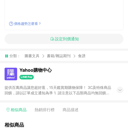
價格趨勢怎麼看？
設定到價通知
分類：
圖書文具
書籍/雜誌期刊
食譜
Yahoo購物中心
提供百萬商品讓您超好逛，15天鑑賞期購物保障！ 3C及特殊商品
回饋，請以訂單成立通知為準 1. 請注意以下品類商品均無回饋：
-Apple相關商品/手機/票券/儲值金/虛擬點數 -黃金 (金幣 / 金條
/ 金元寶 /立體黃金 / 黃金擺飾 /黃金條塊) [2023/2/10起適用] -
電玩/遊戲/相機/單眼/鏡頭/拍立得 [2024/6/1起適用] -內接硬
相似商品
熱銷排行榜
商品描述
碟、外接硬碟、主機板/顯示卡[2026/5/18起適用] 2. 以下訂單將
不符合導購資格，亦不得使用點數紅包： - 點擊Yahoo奇摩APP
相似商品
的購回饋活動享Yahoo超贈點回饋者 - 購物中心商店之商品：商