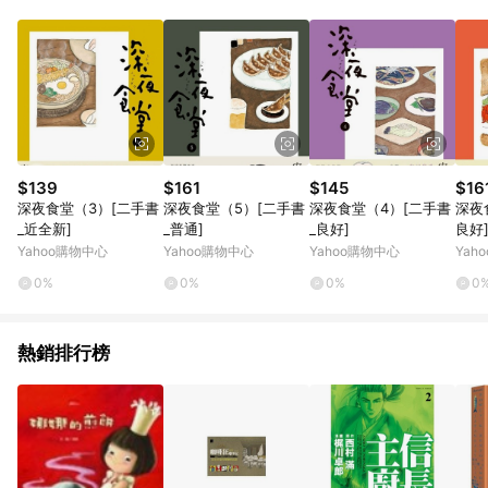
品賣場中有標示「商店」及顯示商店名稱者(指定活動店家除外)
3. 訂單回饋金額將扣除運費/購物金/超贈點/福利金/紅利折抵/折
價券等虛擬貨幣折抵 4. 大宗採購或批發轉賣不具回饋資格： 如
有相關事證認定您為大宗採購、批發轉賣而非最終消費使用者，
相關認定以Yahoo購物中心之認定為準
$139
$161
$145
$16
深夜食堂（3）[二手書
深夜食堂（5）[二手書
深夜食堂（4）[二手書
深夜
_近全新]
_普通]
_良好]
良好
Yahoo購物中心
Yahoo購物中心
Yahoo購物中心
Yah
0%
0%
0%
0
熱銷排行榜