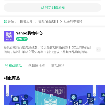
設定到價通知
分類：
圖書文具
書籍/雜誌期刊
社會科學書籍
Yahoo購物中心
提供百萬商品讓您超好逛，15天鑑賞期購物保障！ 3C及特殊商品
回饋，請以訂單成立通知為準 1. 請注意以下品類商品均無回饋：
-Apple相關商品/手機/票券/儲值金/虛擬點數 -黃金 (金幣 / 金條
/ 金元寶 /立體黃金 / 黃金擺飾 /黃金條塊) [2023/2/10起適用] -
電玩/遊戲/相機/單眼/鏡頭/拍立得 [2024/6/1起適用] -內接硬
相似商品
熱銷排行榜
商品描述
碟、外接硬碟、主機板/顯示卡[2026/5/18起適用] 2. 以下訂單將
不符合導購資格，亦不得使用點數紅包： - 點擊Yahoo奇摩APP
相似商品
的購回饋活動享Yahoo超贈點回饋者 - 購物中心商店之商品：商
品賣場中有標示「商店」及顯示商店名稱者(指定活動店家除外)
3. 訂單回饋金額將扣除運費/購物金/超贈點/福利金/紅利折抵/折
價券等虛擬貨幣折抵 4. 大宗採購或批發轉賣不具回饋資格： 如
有相關事證認定您為大宗採購、批發轉賣而非最終消費使用者，
相關認定以Yahoo購物中心之認定為準