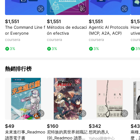
$1,551
$1,551
$1,551
$1,5
The Command Line f
Métodos de educaci
Agentic AI Protocols
How 
or Everyone
ón efectiva
(MCP, A2A, ACP)
utiv
coursera
coursera
coursera
cour
3%
3%
3%
3
熱銷排行榜
$49
$160
$342
$43
未來進行事_Readmoo
尼特族的異世界就職記
想死的愚人
兩種
讀墨電子書
(9)_Readmoo 讀墨電
麼，
Yahoo購物中心