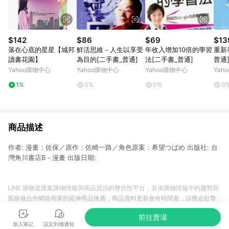
$142
$86
$69
$13
落在心底的星星【城邦
鮮活思維－人生以享受
年收入增加10倍的學習
重新
讀書花園】
為目的[二手書_普通]
法[二手書_普通]
普通
Yahoo購物中心
Yahoo購物中心
Yahoo購物中心
Yah
1%
0%
0%
0
商品描述
作者: 漫畫：佐保／原作：佐崎一路／角色原案：希望つばめ 出版社: 台
灣角川書店B－漫畫 出版日期:
LINE 購物是匯集購物情報與商品資訊的整合性平台，並依購物情報中的趨勢與
風格做合作網路商家的延伸商品推薦，商品資料更新會有時間差，請務必點擊
商品至各合作網路商家，確認現售價與購物條件，一切資訊以合作廠商網頁為
前往賣場
準。
加入筆記
設定到價通知