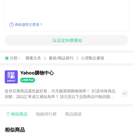
價格趨勢怎麼看？
設定到價通知
分類：
圖書文具
書籍/雜誌期刊
心理勵志書籍
Yahoo購物中心
提供百萬商品讓您超好逛，15天鑑賞期購物保障！ 3C及特殊商品
回饋，請以訂單成立通知為準 1. 請注意以下品類商品均無回饋：
-Apple相關商品/手機/票券/儲值金/虛擬點數 -黃金 (金幣 / 金條
/ 金元寶 /立體黃金 / 黃金擺飾 /黃金條塊) [2023/2/10起適用] -
電玩/遊戲/相機/單眼/鏡頭/拍立得 [2024/6/1起適用] -內接硬
相似商品
熱銷排行榜
商品描述
碟、外接硬碟、主機板/顯示卡[2026/5/18起適用] 2. 以下訂單將
不符合導購資格，亦不得使用點數紅包： - 點擊Yahoo奇摩APP
相似商品
的購回饋活動享Yahoo超贈點回饋者 - 購物中心商店之商品：商