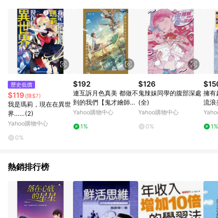
品賣場中有標示「商店」及顯示商店名稱者(指定活動店家除外)
3. 訂單回饋金額將扣除運費/購物金/超贈點/福利金/紅利折抵/折
價券等虛擬貨幣折抵 4. 大宗採購或批發轉賣不具回饋資格： 如
有相關事證認定您為大宗採購、批發轉賣而非最終消費使用者，
相關認定以Yahoo購物中心之認定為準
$192
$126
$15
歷史低價
連互訴月色真美 都做不
鬼辣妹同學的腹部深處
擁有
$119
(降$7)
到的我們【鬼才繪師O
(全)
流浪美
我是瑪莉，現在在異世
OI唯美插畫紀念版】_R
oo
Yahoo購物中心
Yahoo購物中心
Yah
界……(2)
eadmoo 讀墨電子書
Yahoo購物中心
1%
0%
1
0%
熱銷排行榜