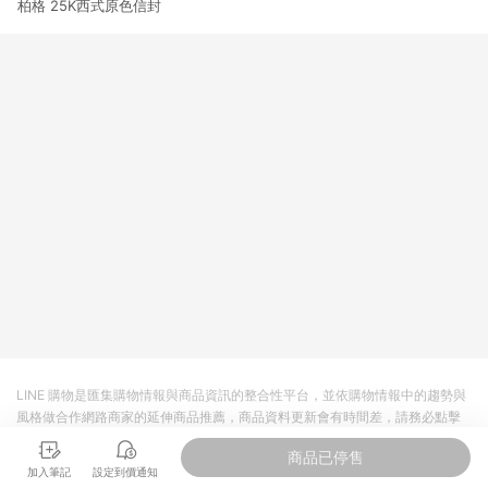
柏格 25K西式原色信封
3. 訂單回饋金額將扣除運費/購物金/超贈點/福利金/紅利折抵/折
價券等虛擬貨幣折抵 4. 大宗採購或批發轉賣不具回饋資格： 如
有相關事證認定您為大宗採購、批發轉賣而非最終消費使用者，
相關認定以Yahoo購物中心之認定為準
LINE 購物是匯集購物情報與商品資訊的整合性平台，並依購物情報中的趨勢與
風格做合作網路商家的延伸商品推薦，商品資料更新會有時間差，請務必點擊
商品至各合作網路商家，確認現售價與購物條件，一切資訊以合作廠商網頁為
商品已停售
準。
加入筆記
設定到價通知