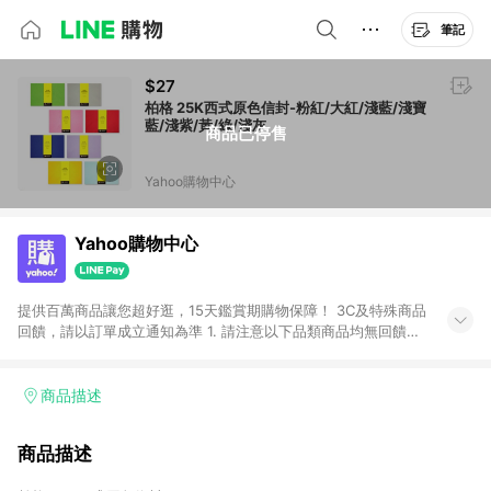
筆記
$27
柏格 25K西式原色信封-粉紅/大紅/淺藍/淺寶
藍/淺紫/黃/綠/淺灰
商品已停售
Yahoo購物中心
Yahoo購物中心
提供百萬商品讓您超好逛，15天鑑賞期購物保障！ 3C及特殊商品
回饋，請以訂單成立通知為準 1. 請注意以下品類商品均無回饋：
-Apple相關商品/手機/票券/儲值金/虛擬點數 -黃金 (金幣 / 金條
/ 金元寶 /立體黃金 / 黃金擺飾 /黃金條塊) [2023/2/10起適用] -
電玩/遊戲/相機/單眼/鏡頭/拍立得 [2024/6/1起適用] -內接硬
商品描述
碟、外接硬碟、主機板/顯示卡[2026/5/18起適用] 2. 以下訂單將
不符合導購資格，亦不得使用點數紅包： - 點擊Yahoo奇摩APP
商品描述
的購回饋活動享Yahoo超贈點回饋者 - 購物中心商店之商品：商
品賣場中有標示「商店」及顯示商店名稱者(指定活動店家除外)