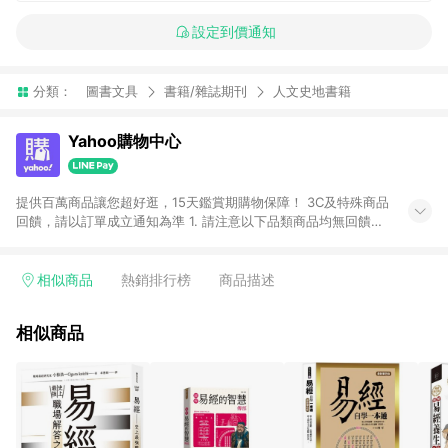
設定到價通知
分類：
圖書文具
書籍/雜誌期刊
人文史地書籍
Yahoo購物中心
提供百萬商品讓您超好逛，15天鑑賞期購物保障！ 3C及特殊商品
回饋，請以訂單成立通知為準 1. 請注意以下品類商品均無回饋：
-Apple相關商品/手機/票券/儲值金/虛擬點數 -黃金 (金幣 / 金條
/ 金元寶 /立體黃金 / 黃金擺飾 /黃金條塊) [2023/2/10起適用] -
電玩/遊戲/相機/單眼/鏡頭/拍立得 [2024/6/1起適用] -內接硬
相似商品
熱銷排行榜
商品描述
碟、外接硬碟、主機板/顯示卡[2026/5/18起適用] 2. 以下訂單將
不符合導購資格，亦不得使用點數紅包： - 點擊Yahoo奇摩APP
相似商品
的購回饋活動享Yahoo超贈點回饋者 - 購物中心商店之商品：商
品賣場中有標示「商店」及顯示商店名稱者(指定活動店家除外)
3. 訂單回饋金額將扣除運費/購物金/超贈點/福利金/紅利折抵/折
價券等虛擬貨幣折抵 4. 大宗採購或批發轉賣不具回饋資格： 如
有相關事證認定您為大宗採購、批發轉賣而非最終消費使用者，
相關認定以Yahoo購物中心之認定為準