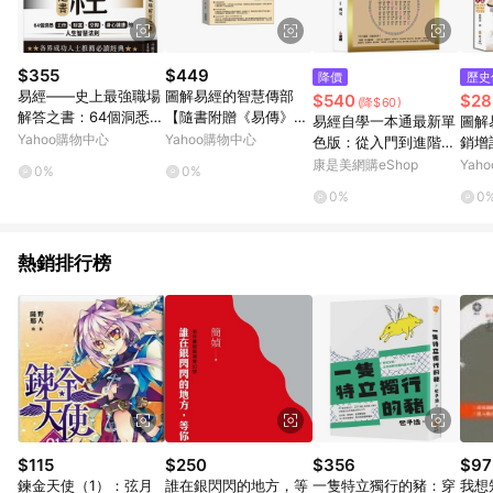
$355
$449
降價
歷史
易經——史上最強職場
圖解易經的智慧傳部
$540
$28
(降$60)
解答之書：64個洞悉工
【隨書附贈《易傳》中
易經自學一本通最新單
圖解
作、財富、交際、身心
繫辭的智慧及《易傳》
Yahoo購物中心
Yahoo購物中心
色版：從入門到進階、
銷增
健康的人生智慧法則
中卦序的智慧拉頁海
由理論到方法，深入淺
康是美網購eShop
Yah
0%
0%
報】
出全方位講解
0%
0
熱銷排行榜
$115
$250
$356
$97
鍊金天使（1）：弦月
誰在銀閃閃的地方，等
一隻特立獨行的豬：穿
我想