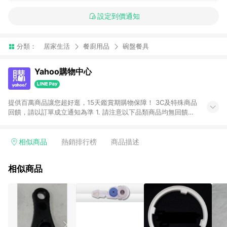
設定到價通知
分類：
居家生活
餐廚用品
碗盤餐具
Yahoo購物中心
提供百萬商品讓您超好逛，15天鑑賞期購物保障！ 3C及特殊商品
回饋，請以訂單成立通知為準 1. 請注意以下品類商品均無回饋：
-Apple相關商品/手機/票券/儲值金/虛擬點數 -黃金 (金幣 / 金條
/ 金元寶 /立體黃金 / 黃金擺飾 /黃金條塊) [2023/2/10起適用] -
電玩/遊戲/相機/單眼/鏡頭/拍立得 [2024/6/1起適用] -內接硬
相似商品
熱銷排行榜
商品描述
碟、外接硬碟、主機板/顯示卡[2026/5/18起適用] 2. 以下訂單將
不符合導購資格，亦不得使用點數紅包： - 點擊Yahoo奇摩APP
相似商品
的購回饋活動享Yahoo超贈點回饋者 - 購物中心商店之商品：商
品賣場中有標示「商店」及顯示商店名稱者(指定活動店家除外)
3. 訂單回饋金額將扣除運費/購物金/超贈點/福利金/紅利折抵/折
價券等虛擬貨幣折抵 4. 大宗採購或批發轉賣不具回饋資格： 如
有相關事證認定您為大宗採購、批發轉賣而非最終消費使用者，
相關認定以Yahoo購物中心之認定為準