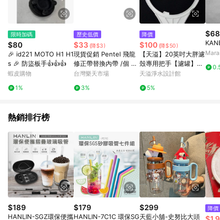
$68
限時加碼
歷史低價
降價
KANE
$80
$33
$100
(降$3)
(降$50)
Mar
🎉 id221 MOTO H1 H1
現貨促銷 Pentel 飛龍
【天溢】20英吋大胖濾
s 🎉 防盜板手👍👍👍
修正帶替換內帶 /個 ZT
殼專用把手【濾罐】
0.
R5【APP滿額下單10%
【板手】【淨水器】
蝦皮購物
台灣樂天市場
天溢淨水設計館
點數(單一帳號最高150
【全戶過濾】【水塔過
1%
3%
5%
0點)】8/31止
濾】
熱銷排行榜
$189
$179
$299
降價
HANLIN-SGZ環保便攜
HANLIN-7C1C 環保SG
天藍小舖-史努比大頭
$1,