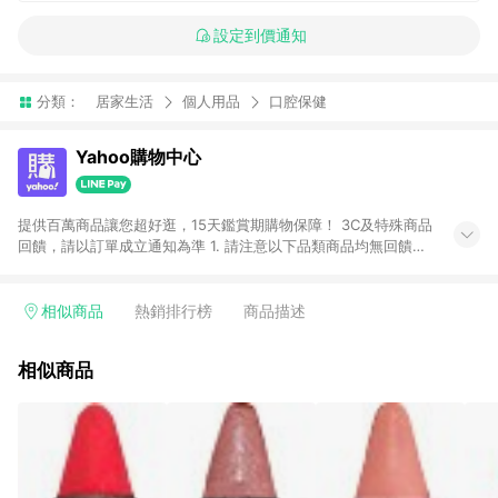
設定到價通知
分類：
居家生活
個人用品
口腔保健
Yahoo購物中心
提供百萬商品讓您超好逛，15天鑑賞期購物保障！ 3C及特殊商品
回饋，請以訂單成立通知為準 1. 請注意以下品類商品均無回饋：
-Apple相關商品/手機/票券/儲值金/虛擬點數 -黃金 (金幣 / 金條
/ 金元寶 /立體黃金 / 黃金擺飾 /黃金條塊) [2023/2/10起適用] -
電玩/遊戲/相機/單眼/鏡頭/拍立得 [2024/6/1起適用] -內接硬
相似商品
熱銷排行榜
商品描述
碟、外接硬碟、主機板/顯示卡[2026/5/18起適用] 2. 以下訂單將
不符合導購資格，亦不得使用點數紅包： - 點擊Yahoo奇摩APP
相似商品
的購回饋活動享Yahoo超贈點回饋者 - 購物中心商店之商品：商
品賣場中有標示「商店」及顯示商店名稱者(指定活動店家除外)
3. 訂單回饋金額將扣除運費/購物金/超贈點/福利金/紅利折抵/折
價券等虛擬貨幣折抵 4. 大宗採購或批發轉賣不具回饋資格： 如
有相關事證認定您為大宗採購、批發轉賣而非最終消費使用者，
相關認定以Yahoo購物中心之認定為準