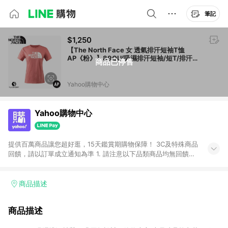
筆記
$1,250
【The North Face 女 透氣排汗短袖T恤
AP《粉》】89QU/吸濕排汗短袖/短T/排汗衣/
商品已停售
休閒短袖
Yahoo購物中心
Yahoo購物中心
提供百萬商品讓您超好逛，15天鑑賞期購物保障！ 3C及特殊商品
回饋，請以訂單成立通知為準 1. 請注意以下品類商品均無回饋：
-Apple相關商品/手機/票券/儲值金/虛擬點數 -黃金 (金幣 / 金條
/ 金元寶 /立體黃金 / 黃金擺飾 /黃金條塊) [2023/2/10起適用] -
電玩/遊戲/相機/單眼/鏡頭/拍立得 [2024/6/1起適用] -內接硬
商品描述
碟、外接硬碟、主機板/顯示卡[2026/5/18起適用] 2. 以下訂單將
不符合導購資格，亦不得使用點數紅包： - 點擊Yahoo奇摩APP
商品描述
的購回饋活動享Yahoo超贈點回饋者 - 購物中心商店之商品：商
品賣場中有標示「商店」及顯示商店名稱者(指定活動店家除外)