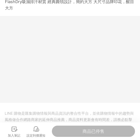
FlashDry吸濕排汗材質 經典圓領設計，簡約大方 大尺寸品牌印花，醒目
3. 訂單回饋金額將扣除運費/購物金/超贈點/福利金/紅利折抵/折
價券等虛擬貨幣折抵 4. 大宗採購或批發轉賣不具回饋資格： 如
大方
有相關事證認定您為大宗採購、批發轉賣而非最終消費使用者，
相關認定以Yahoo購物中心之認定為準
LINE 購物是匯集購物情報與商品資訊的整合性平台，並依購物情報中的趨勢與
風格做合作網路商家的延伸商品推薦，商品資料更新會有時間差，請務必點擊
商品至各合作網路商家，確認現售價與購物條件，一切資訊以合作廠商網頁為
商品已停售
準。
加入筆記
設定到價通知