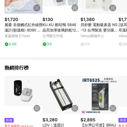
$1,720
$130
$1,380
$1,
麗臺 非接觸式紅外線體
KU.KU 酷咕鴨 5846
貝舒樂 電動吸鼻器 NS
[送
溫計(額溫槍) 8D90 台
晶亮加厚玻璃奶瓶120
-13 台灣製造 嬰兒吸鼻
耳溫
灣製
ML~ 附防脹氣奶嘴 -
器 吸鼻器 洗鼻器 好攜
東森購物 ETMall
台灣樂天市場
Yahoo購物中心
Yah
新生兒寶寶適用
帶 吸鼻涕機 NS13
0.5%
3%
0%
0
熱銷排行榜
$3,280
$2,895
降價
降價
LDV｜溫度計
【台灣公司貨】BRAU
$2,680
$2,
(降$500)