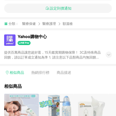
設定到價通知
分類：
醫療保健
醫療護理
額溫槍
Yahoo購物中心
提供百萬商品讓您超好逛，15天鑑賞期購物保障！ 3C及特殊商品
回饋，請以訂單成立通知為準 1. 請注意以下品類商品均無回饋：
-Apple相關商品/手機/票券/儲值金/虛擬點數 -黃金 (金幣 / 金條
/ 金元寶 /立體黃金 / 黃金擺飾 /黃金條塊) [2023/2/10起適用] -
電玩/遊戲/相機/單眼/鏡頭/拍立得 [2024/6/1起適用] -內接硬
相似商品
熱銷排行榜
商品描述
碟、外接硬碟、主機板/顯示卡[2026/5/18起適用] 2. 以下訂單將
不符合導購資格，亦不得使用點數紅包： - 點擊Yahoo奇摩APP
相似商品
的購回饋活動享Yahoo超贈點回饋者 - 購物中心商店之商品：商
品賣場中有標示「商店」及顯示商店名稱者(指定活動店家除外)
3. 訂單回饋金額將扣除運費/購物金/超贈點/福利金/紅利折抵/折
價券等虛擬貨幣折抵 4. 大宗採購或批發轉賣不具回饋資格： 如
有相關事證認定您為大宗採購、批發轉賣而非最終消費使用者，
相關認定以Yahoo購物中心之認定為準