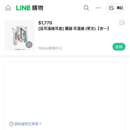
筆記
$1,770
[送耳溫槍耳套] 麗德 耳溫槍 (單支)【杏一】
搶購
Yahoo購物中心
價格趨勢怎麼看？