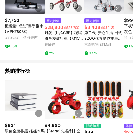
$7,750
$99
歷史低價
歷史低價
極輕量中型折疊手推車
平板
$28,800
$3,408
(降$5,700)
(降$213)
(MPK780BK)
灰色 
丹麥【byACRE】碳纖
第二代-安心生活 日式
citiesocial 找 好東西
特力
維享愛健行車【M1CT1
EZGO休閒購物推車
848】全球最輕、優雅
(黑格)
樂齡網
東森購物 ETMall
0.5%
1
時尚的四輪健行助步車
2%
0.5%
熱銷排行榜
$931
$4,980
限時加碼
降價
黑色金屬書籤 搖搖木馬
【Ferrari 法拉利】全
$89
$2,