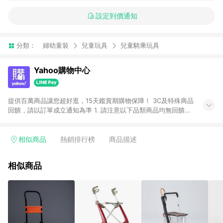
設定到價通知
分類：
婦幼童裝
兒童玩具
兒童騎乘玩具
Yahoo購物中心
提供百萬商品讓您超好逛，15天鑑賞期購物保障！ 3C及特殊商品
回饋，請以訂單成立通知為準 1. 請注意以下品類商品均無回饋：
-Apple相關商品/手機/票券/儲值金/虛擬點數 -黃金 (金幣 / 金條
/ 金元寶 /立體黃金 / 黃金擺飾 /黃金條塊) [2023/2/10起適用] -
電玩/遊戲/相機/單眼/鏡頭/拍立得 [2024/6/1起適用] -內接硬
相似商品
熱銷排行榜
商品描述
碟、外接硬碟、主機板/顯示卡[2026/5/18起適用] 2. 以下訂單將
不符合導購資格，亦不得使用點數紅包： - 點擊Yahoo奇摩APP
相似商品
的購回饋活動享Yahoo超贈點回饋者 - 購物中心商店之商品：商
品賣場中有標示「商店」及顯示商店名稱者(指定活動店家除外)
3. 訂單回饋金額將扣除運費/購物金/超贈點/福利金/紅利折抵/折
價券等虛擬貨幣折抵 4. 大宗採購或批發轉賣不具回饋資格： 如
有相關事證認定您為大宗採購、批發轉賣而非最終消費使用者，
相關認定以Yahoo購物中心之認定為準