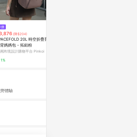
$2,280
$17,500
降價
荷蘭nuna-TRES lx 新生兒座布
JOOLZ 荷蘭
3,876
(降$204)
套(黑色)(僅配件)
推車 - 多款
PACEFOLD 20L 時空折疊育兒
Yahoo購物中心
YODEE 優迪
背媽媽包 - 拓鉑粉
洲跨境設計購物平台 Pinkoi
1%
2%
1%
視野體驗