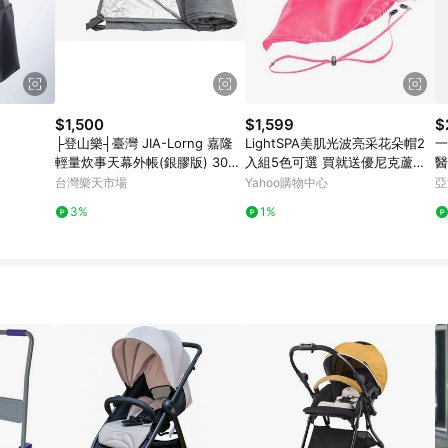
$1,500
$1,599
$
├登山樂┤臺灣 JIA-Lorng 嘉隆
LightSPA美肌光波亮采花朵帽2
一
輕量炊事天幕外帳(銀膠版) 300x
入組5色可選 買就送優尼克蘆薈
醫
430cm 淺灰 # JL-T34C
凝膠
台灣樂天市場
Yahoo購物中心
亞
3%
1%