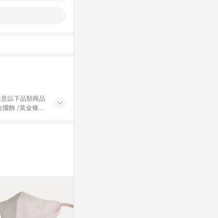
黃金擺飾 /黃金條
的購回饋活動享
除外) 3. 訂
轉賣不具回饋資
認定為準