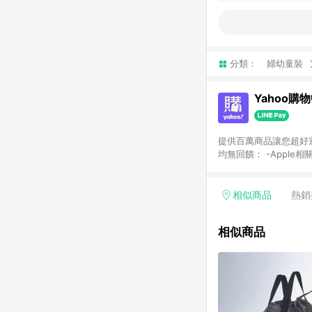
分類：
婦幼童裝
Yahoo購
提供百萬商品讓您超好逛，15
均無回饋： -Apple相
塊) [2023/2/10起適用] -電玩/遊戲/相機/單眼/鏡頭/拍立得 [2024/6/1起適用] -內接硬碟、外接硬碟、主機板/顯示卡
[2026/5/18起適用
Yahoo超贈點回饋者
相似商品
熱銷
單回饋金額將扣除運費/
格： 如有相關事證認
相似商品