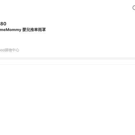
480
omeMommy 嬰兒推車雨罩
hoo購物中心