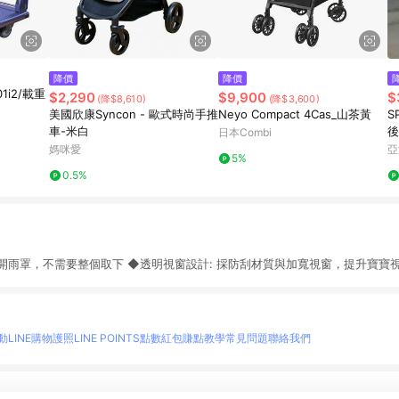
降價
降價
1i2/載重
$2,290
$9,900
$
(降$8,610)
(降$3,600)
美國欣康Syncon - 歐式時尚手推
Neyo Compact 4Cas_山茶黃
S
車-米白
後
日本Combi
媽咪愛
亞
5%
0.5%
開雨罩，不需要整個取下 ◆透明視窗設計: 採防刮材質與加寬視窗，提升寶寶
動
LINE購物護照
LINE POINTS點數紅包
賺點教學
常見問題
聯絡我們