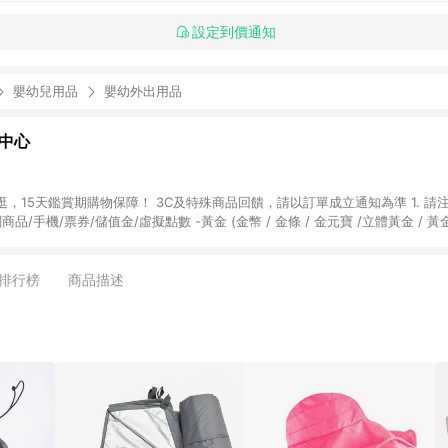
設定到價通知
嬰幼兒用品
嬰幼外出用品
物中心
天鑑賞期購物保障！ 3C及特殊商品回饋，請以訂單成立通知為準 1. 請注意以下品類商品
關商品/手機/票券/儲值金/虛擬點數 -黃金 (金幣 / 金條 / 金元寶 /立體黃金 / 
] 2. 以下訂單將不符合導購資格，亦不得使用點數紅包： - 點擊Yahoo奇摩APP
 - 購物中心商店之商品：商品賣場中有標示「商店」及顯示商店名稱者(指定活動店家
排行榜
商品描述
購物金/超贈點/福利金/紅利折抵/折價券等虛擬貨幣折抵 4. 大宗採購或批發
定您為大宗採購、批發轉賣而非最終消費使用者，相關認定以Yahoo購物中心之