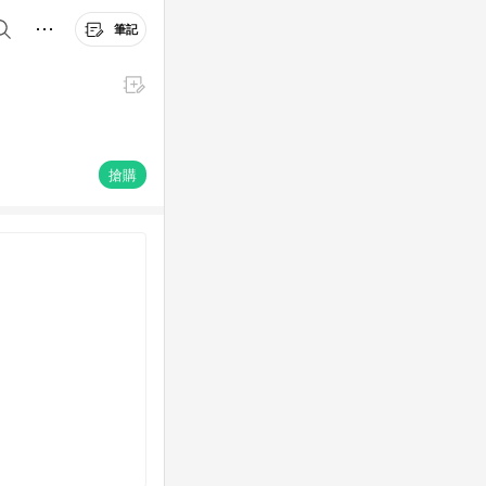
筆記
搶購