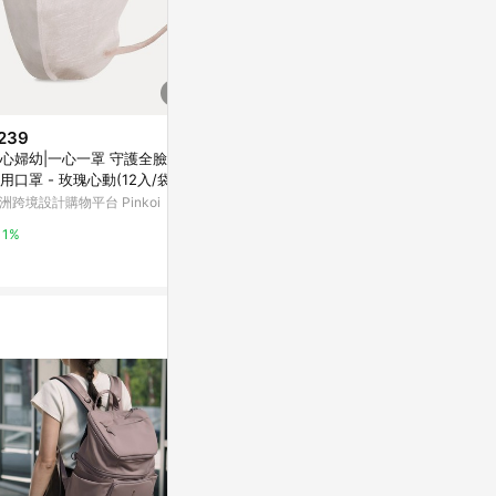
239
$899
降價
心婦幼|一心一罩 守護全臉3D
LightSPA美肌光波亮采花朵帽 買
$188
(降$11)
用口罩 - 玫瑰心動(12入/袋)
就送優尼克蘆薈凝膠
貼身首選★3件
洲跨境設計購物平台 Pinkoi
Yahoo購物中心
2件4折H&H
色)，NL-MAS
if SHOP 時尚
1%
1%
品牌
3%