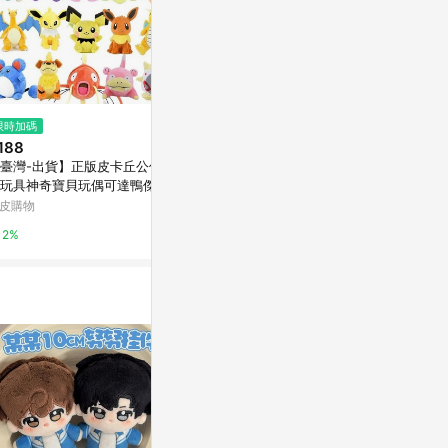
$1,200
限時加碼
限時加碼
日本Pokemon GO 走路啾啾 皮
188
$500
卡丘_ PC14565 精靈寶可夢 公司
臺灣-出貨】正版皮卡丘公仔毛
✿AREA.TOY
貨
Yahoo購物中心
玩具神奇寶貝玩偶可達鴨傑尼
夢 STARRY 
小火龍掛件
波加曼 妙喵 
皮購物
蝦皮購物
1%
2%
1%