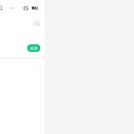
筆記
搶購