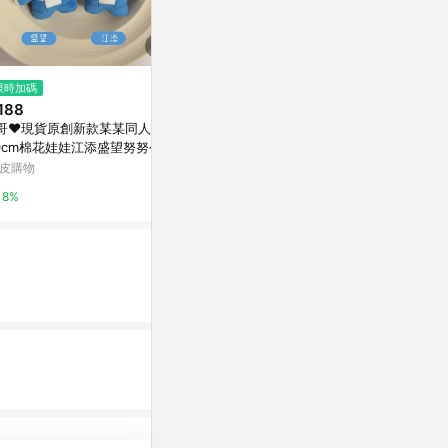
限時加碼
歷史低價
限時加碼
188
$550
$550
(降$75)
哥❤現貨原創新款某某同人周邊
真愛日本 唐老鴨 絨毛娃 沙包娃
POP MART
0cm棉花娃娃江添盛望努努公仔
手掌娃 胖滾滾 娃娃 布偶 禮物 迪
星星人系列 毛
件禮物預售
士尼專賣店帶回
毛絨掛件 玩具
皮購物
台灣樂天市場
蝦皮購物
8%
3%
1%