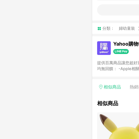
分類：
婦幼童裝
Yahoo購
提供百萬商品讓您超好逛，15
均無回饋： -Apple相
塊) [2023/2/10起適用] -電玩/遊戲/相機/單眼/鏡頭/拍立得 [2024/6/1起適用] -內接硬碟、外接硬碟、主機板/顯示卡
[2026/5/18起適用
Yahoo超贈點回饋者
相似商品
熱銷
單回饋金額將扣除運費/
格： 如有相關事證認
相似商品