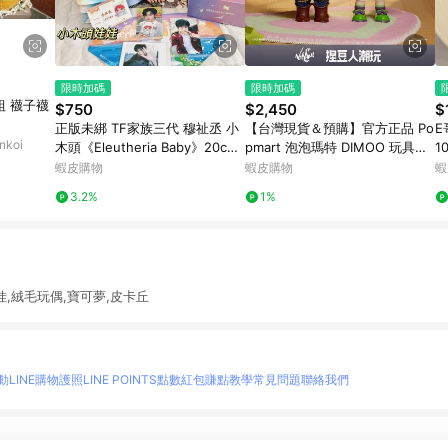
限時加碼
限時加碼
組 襪子襪
$750
$2,450
$
正版未綁 TF家族三代 穆祉丞 小
【台灣現貨＆預購】官方正品 Po
E
koi
木頭《Eleutheria Baby》20cm
pmart 泡泡瑪特 DIMOO 玩具總
1
棉花娃娃 娃衣 ID卡 小卡 恩仔 生
動員系列1/8可動人偶 公仔娃娃
掛
蝦皮購物
蝦皮購物
蝦
日
禮物情人節
3.2%
1%
娃,絨毛玩偶,寶可夢,皮卡丘
動
LINE購物護照
LINE POINTS點數紅包
賺點教學
常見問題
聯絡我們