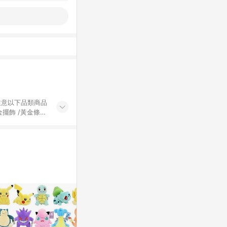
黃金擺飾 /黃金條
的購回饋活動享
除外) 3. 訂
轉賣不具回饋資
認定為準