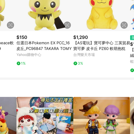
$150
$1,290
eace軟
任選日本Pokemon EX PCC_16
【AS電玩】寶可夢中心 三英貿易
$
9
皮丘_PC96847 TAKARA TOMY
寶可夢 皮卡丘 PZ60 軟萌抱枕
【
Yahoo購物中心
台灣樂天市場
絨
龜
蝦
1%
3%