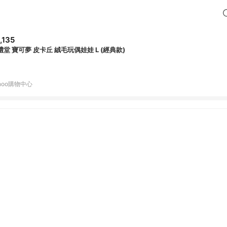
,135
禮堂 寶可夢 皮卡丘 絨毛玩偶娃娃 L (經典款)
hoo購物中心