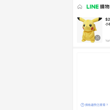
$2
小
Ya
價格趨勢怎麼看？